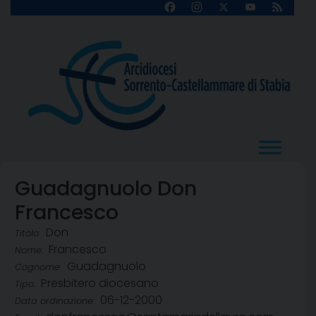
Skip
Facebook
Instagram
X
YouTube
Feed
Channel
to
content
Guadagnuolo Don
Francesco
Don
Titolo:
Francesco
Nome:
Guadagnuolo
Cognome:
Presbitero diocesano
Tipo:
06-12-2000
Data ordinazione: