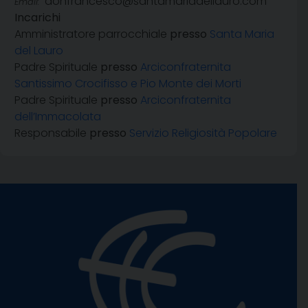
donfrancesco@santamariadellauro.com
Email:
Incarichi
Amministratore parrocchiale
presso
Santa Maria
del Lauro
Padre Spirituale
presso
Arciconfraternita
Santissimo Crocifisso e Pio Monte dei Morti
Padre Spirituale
presso
Arciconfraternita
dell’Immacolata
Responsabile
presso
Servizio Religiosità Popolare