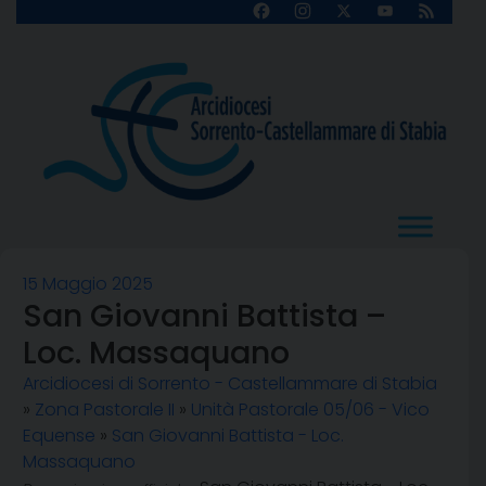
Skip
Facebook
Instagram
X
YouTube
Feed
Channel
to
content
15 Maggio 2025
San Giovanni Battista –
Loc. Massaquano
Arcidiocesi di Sorrento - Castellammare di Stabia
»
Zona Pastorale II
»
Unità Pastorale 05/06 - Vico
Equense
»
San Giovanni Battista - Loc.
Massaquano