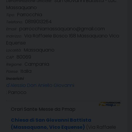
San Giovanni Battista - Loc.
Denominazione ufficiale:
Massaquano
Parrocchia
Tipo:
08119013264
Telefono:
parrocchiamassaquano@gmail.com
Email:
Via Raffaele Bosco 168 Massaquano Vico
Indirizzo:
Equense
Massaquano
Località:
80069
CAP:
Campania
Regione:
Italia
Paese:
Incarichi
d'Alessio Don Aniello Giovanni
: Parroco
Orari Sante Messe da Pmap
Chiesa di San Giovanni Battista
(Massaquano, Vico Equense)
(Via Raffaele