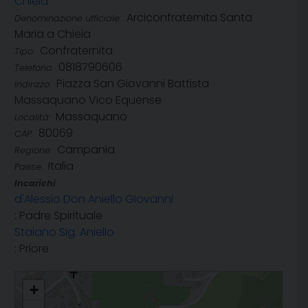
Chieia
Arciconfraternita Santa
Denominazione ufficiale:
Maria a Chieia
Confraternita
Tipo:
0818790606
Telefono:
Piazza San Giovanni Battista
Indirizzo:
Massaquano Vico Equense
Massaquano
Località:
80069
CAP:
Campania
Regione:
Italia
Paese:
Incarichi
d'Alessio Don Aniello Giovanni
: Padre Spirituale
Staiano Sig. Aniello
: Priore
Arciconfraternita Santa Maria a Chieia
+