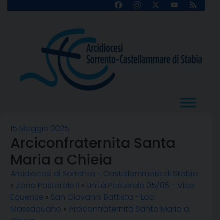
Skip
Facebook
Instagram
X
YouTube
Feed
Channel
to
content
15 Maggio 2025
Arciconfraternita Santa
Maria a Chieia
Arcidiocesi di Sorrento - Castellammare di Stabia
»
Zona Pastorale II
»
Unità Pastorale 05/06 - Vico
Equense
»
San Giovanni Battista - Loc.
Massaquano
»
Arciconfraternita Santa Maria a