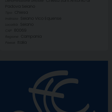
Chiesa Sant'Antonio di
Denominazione ufficiale:
Padova Seiano
Chiesa
Tipo:
Seiano Vico Equense
Indirizzo:
Seiano
Località:
80069
CAP:
Campania
Regione:
Italia
Paese: