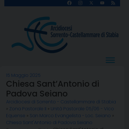
Skip
Facebook
Instagram
X
YouTube
Feed
Channel
to
content
15 Maggio 2025
Chiesa Sant’Antonio di
Padova Seiano
Arcidiocesi di Sorrento - Castellammare di Stabia
»
Zona Pastorale II
»
Unità Pastorale 05/06 - Vico
Equense
»
San Marco Evangelista - Loc. Seiano
»
Chiesa Sant'Antonio di Padova Seiano