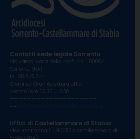
Contatti sede legale Sorrento
Via Santa Maria della Pietà, 44 – 80067
Sorrento (NA)
tel. 0818781244
Giorni ed Orari Apertura Uffici:
Venerdì ore 09:30 – 12:30
———————————————————–
PEC:
diocesisorrentocastellammare@pec.it
Uffici di Castellammare di Stabia
Vico Sant’Anna, 1 – 80053 Castellammare di
Stabia (NA)