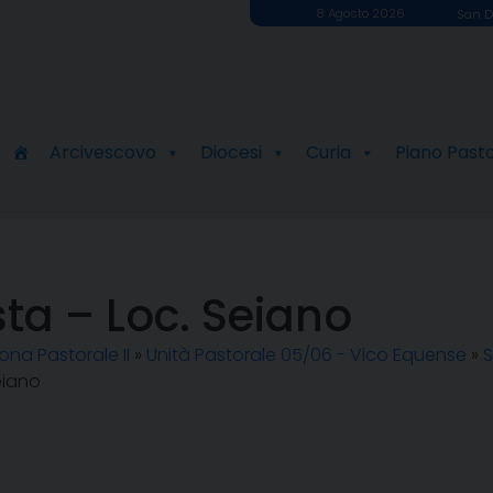
8 Agosto 2026
San D
Arcivescovo
Diocesi
Curia
Piano Past
ta – Loc. Seiano
ona Pastorale II
»
Unità Pastorale 05/06 - Vico Equense
»
S
eiano