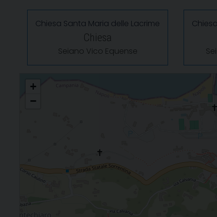
Chiesa Santa Maria delle Lacrime
Chiesa
Chiesa
Seiano Vico Equense
Se
San Marco Evangelista - Loc. Seiano
+
−