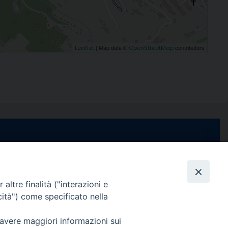
| Map data ©
contributors
Leaflet
OpenStreetMap
e di Stabia
seguici su
 Castellammare
Facebook
Instagram
X
YouTube
Feed
Channel
altre finalità ("interazioni e
cità") come specificato nella
ffici:
0 – 13:00
Informativa Privacy
 avere maggiori informazioni sui