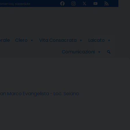
Facebook
Instagram
X
YouTube
Feed
omenico, sacerdote
Channel
orale
Clero
Vita Consacrata
Laicato
Comunicazioni
an Marco Evangelista - Loc. Seiano