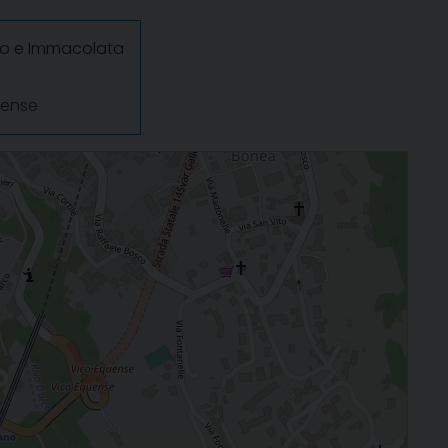
sso e Immacolata
uense