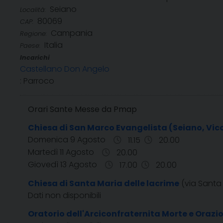
Seiano
Località:
80069
CAP:
Campania
Regione:
Italia
Paese:
Incarichi
Castellano Don Angelo
: Parroco
Orari Sante Messe da Pmap
Chiesa di San Marco Evangelista (Seiano, Vic
Domenica 9 Agosto
11.15
20.00
Martedì 11 Agosto
20.00
Giovedì 13 Agosto
17.00
20.00
Chiesa di Santa Maria delle lacrime
(via Santa
Dati non disponibili
Oratorio dell'Arciconfraternita Morte e Orazi