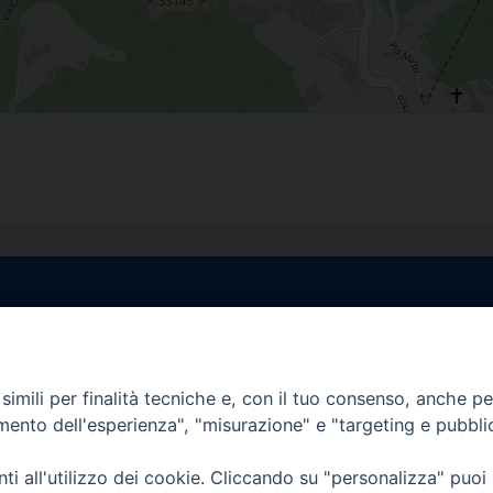
egale Sorrento
Uffici di Castellammar
la Pietà, 44 – 80067
Vico Sant’Anna, 1 – 80053
di Stabia (NA)
imili per finalità tecniche e, con il tuo consenso, anche per 
tel. 0818714501
amento dell'esperienza", "misurazione" e "targeting e pubbli
tura Uffici:
Giorni ed Orari Apertura U
12:30
Lunedì e Mercoledì ore 09:0
i all'utilizzo dei cookie. Cliccando su "personalizza" puoi
————————–
Uffici Matrimoni: