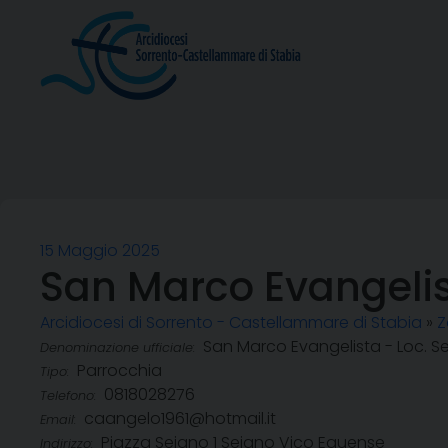
Skip
to
content
15 Maggio 2025
San Marco Evangelis
Arcidiocesi di Sorrento - Castellammare di Stabia
»
Z
San Marco Evangelista - Loc. S
Denominazione ufficiale:
Parrocchia
Tipo:
0818028276
Telefono:
caangelo1961@hotmail.it
Email:
Piazza Seiano 1 Seiano Vico Equense
Indirizzo: