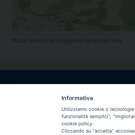
Piazza Seiano 1, Vico Equense, Campania, Italia
Contatti sede l
Via Santa Maria del
Informativa
Sorrento (NA)
Utilizziamo cookie o tecnologie s
tel. 0818781244
funzionalità semplici", "miglior
Giorni ed Orari Aper
cookie policy.
Venerdì ore 09:30 – 
Cliccando su "accetta" acconsent
———————————