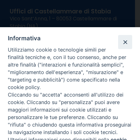
Uffici di Castellammare di Stabia
Vico Sant’Anna, 1 – 80053 Castellammare di
Stabia (NA)
tel. 0818714501
Informativa
Giorni ed Orari Apertura Uffici:
Lunedì e Mercoledì ore 09:00 – 13:00
Utilizziamo cookie o tecnologie simili per
Uffici Matrimoni:
finalità tecniche e, con il tuo consenso, anche per
Lunedì e Mercoledì ore 09:30 – 12:30
altre finalità ("interazioni e funzionalità semplici",
"miglioramento dell'esperienza", "misurazione" e
seguici su
"targeting e pubblicità") come specificato nella
cookie policy.
Facebook
Instagram
X
YouTube
Feed
Cliccando su "accetta" acconsenti all'utilizzo dei
Channel
cookie. Cliccando su "personalizza" puoi avere
Informativa Privacy
maggiori informazioni sui cookie utilizzati e
COPYRIGHT © 2013-2025
personalizzare le tue preferenze. Cliccando su
"rifiuta" o chiudendo questa informativa proseguirai
la navigazione installando i soli cookie tecnici.
Ulteriori informazioni sono disponibili nella
cookie