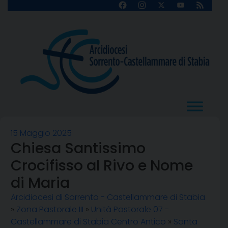
Skip
Facebook
Instagram
X
YouTube
Feed
Channel
to
content
15 Maggio 2025
Chiesa Santissimo
Crocifisso al Rivo e Nome
di Maria
Arcidiocesi di Sorrento - Castellammare di Stabia
»
Zona Pastorale III
»
Unità Pastorale 07 -
Castellammare di Stabia Centro Antico
»
Santa