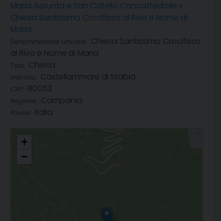
Maria Assunta e San Catello Concattedrale
»
Chiesa Santissimo Crocifisso al Rivo e Nome di
Maria
Chiesa Santissimo Crocifisso
Denominazione ufficiale:
al Rivo e Nome di Maria
Chiesa
Tipo:
Castellammare di Stabia
Indirizzo:
80053
CAP:
Campania
Regione:
Italia
Paese:
Chiesa Santissimo Crocifisso al Rivo e Nome di Maria
+
−