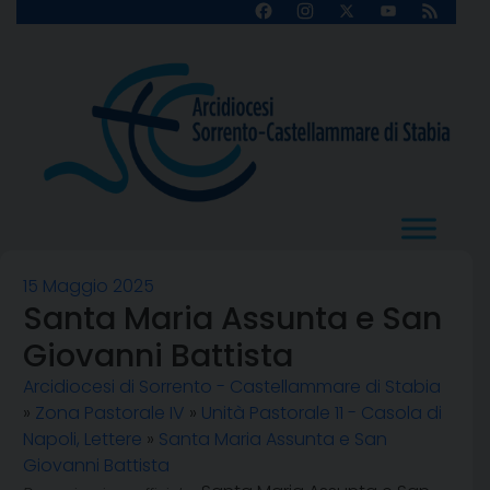
Skip
Facebook
Instagram
X
YouTube
Feed
Channel
to
content
15 Maggio 2025
Santa Maria Assunta e San
Giovanni Battista
Arcidiocesi di Sorrento - Castellammare di Stabia
»
Zona Pastorale IV
»
Unità Pastorale 11 - Casola di
Napoli, Lettere
»
Santa Maria Assunta e San
Giovanni Battista