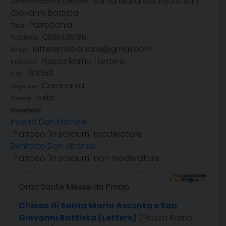
Santa Maria Assunta e San
Denominazione ufficiale:
Giovanni Battista
Parrocchia
Tipo:
0818436186
Telefono:
letteremissionaria@gmail.com
Email:
Piazza Roma 1 Lettere
Indirizzo:
80050
CAP:
Campania
Regione:
Italia
Paese:
Incarichi
Inserra Don Michele
: Parroco "in solidum" moderatore
Benfatto Don Alfonso
: Parroco "in solidum" non moderatore
Orari Sante Messe da Pmap
Chiesa di Santa Maria Assunta e San
Giovanni Battista (Lettere)
(Piazza Roma 1