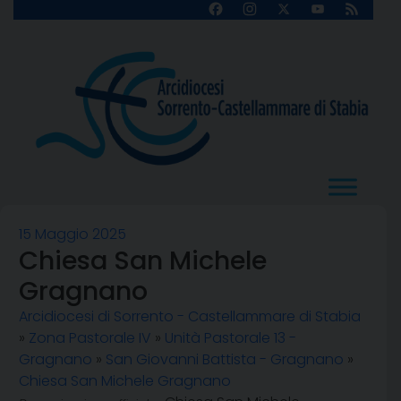
Skip
Facebook
Instagram
X
YouTube
Feed
Channel
to
content
15 Maggio 2025
Chiesa San Michele
Gragnano
Arcidiocesi di Sorrento - Castellammare di Stabia
»
Zona Pastorale IV
»
Unità Pastorale 13 -
Gragnano
»
San Giovanni Battista - Gragnano
»
Chiesa San Michele Gragnano