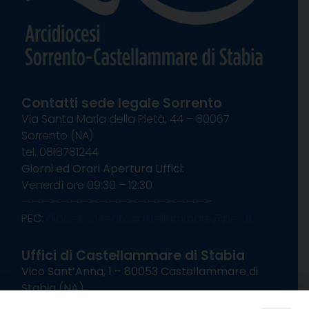
Contatti sede legale Sorrento
Via Santa Maria della Pietà, 44 – 80067
Sorrento (NA)
tel. 0818781244
Giorni ed Orari Apertura Uffici:
Venerdì ore 09:30 – 12:30
———————————————————–
PEC:
diocesisorrentocastellammare@pec.it
Uffici di Castellammare di Stabia
Vico Sant’Anna, 1 – 80053 Castellammare di
Stabia (NA)
tel. 0818714501