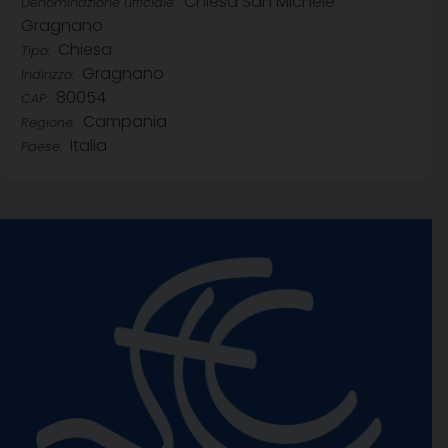
Chiesa San Michele
Denominazione ufficiale:
Gragnano
Chiesa
Tipo:
Gragnano
Indirizzo:
80054
CAP:
Campania
Regione:
Italia
Paese: