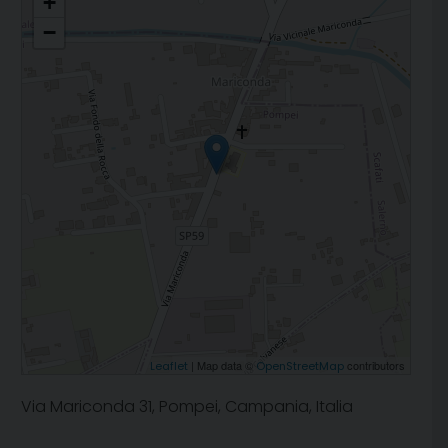
+
−
| Map data ©
contributors
Leaflet
OpenStreetMap
Via Mariconda 31, Pompei, Campania, Italia