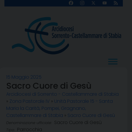
Skip
Facebook
Instagram
X
YouTube
Feed
Channel
to
content
15 Maggio 2025
Sacro Cuore di Gesù
Arcidiocesi di Sorrento - Castellammare di Stabia
»
Zona Pastorale IV
»
Unità Pastorale 15 - Santa
Maria la Carità, Pompei, Gragnano,
Castellammare di Stabia
»
Sacro Cuore di Gesù
Sacro Cuore di Gesù
Denominazione ufficiale:
Parrocchia
Tipo: