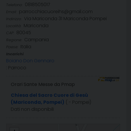
0818505017
Telefono:
parrocchiacuoreihs@gmail.com
Email:
Via Mariconda 31 Mariconda Pompei
Indirizzo:
Mariconda
Località:
80045
CAP:
Campania
Regione:
Italia
Paese:
Incarichi
Boiano Don Gennaro
: Parroco
Orari Sante Messe da Pmap
Chiesa del Sacro Cuore di Gesù
(Mariconda, Pompei)
( - Pompei)
Dati non disponibili
Sacro Cuore di Gesù