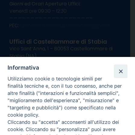
Giorni ed Orari Apertura Uffici:
Venerdì ore 09:30 – 12:30
———————————————————–
PEC:
diocesisorrentocastellammare@pec.it
Uffici di Castellammare di Stabia
Vico Sant’Anna, 1 – 80053 Castellammare di
Stabia (NA)
tel. 0818714501
Informativa
Giorni ed Orari Apertura Uffici:
Lunedì e Mercoledì ore 09:00 – 13:00
Utilizziamo cookie o tecnologie simili per
Uffici Matrimoni:
finalità tecniche e, con il tuo consenso, anche per
Lunedì e Mercoledì ore 09:30 – 12:30
altre finalità ("interazioni e funzionalità semplici",
"miglioramento dell'esperienza", "misurazione" e
seguici su
"targeting e pubblicità") come specificato nella
cookie policy.
Facebook
Instagram
X
YouTube
Feed
Cliccando su "accetta" acconsenti all'utilizzo dei
Channel
cookie. Cliccando su "personalizza" puoi avere
Informativa Privacy