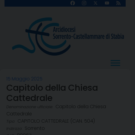
Skip
Facebook
Instagram
X
YouTube
Feed
Channel
to
content
15 Maggio 2025
Capitolo della Chiesa
Cattedrale
Capitolo della Chiesa
Denominazione ufficiale:
Cattedrale
CAPITOLO CATTEDRALE (CAN. 504)
Tipo:
Sorrento
Indirizzo: