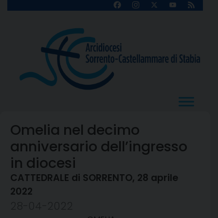
Skip
Facebook
Instagram
X
YouTube
Feed
Channel
to
content
Omelia nel decimo
anniversario dell’ingresso
in diocesi
CATTEDRALE di SORRENTO, 28 aprile
2022
28-04-2022