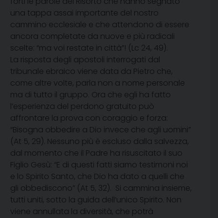
forti le parole del Risorto che hanno segnato
una tappa assai importante del nostro
cammino ecclesiale e che attendono di essere
ancora completate da nuove e più radicali
scelte: “ma voi restate in città”! (Lc 24, 49).
La risposta degli apostoli interrogati dal
tribunale ebraico viene data da Pietro che,
come altre volte, parla non a nome personale
ma di tutto il gruppo. Ora che egli ha fatto
l’esperienza del perdono gratuito può
affrontare la prova con coraggio e forza:
“Bisogna obbedire a Dio invece che agli uomini”
(At 5, 29). Nessuno più è escluso dalla salvezza,
dal momento che il Padre ha risuscitato il suo
Figlio Gesù: “E di questi fatti siamo testimoni noi
e lo Spirito Santo, che Dio ha dato a quelli che
gli obbediscono” (At 5, 32). Si cammina insieme,
tutti uniti, sotto la guida dell’unico Spirito. Non
viene annullata la diversità, che potrà