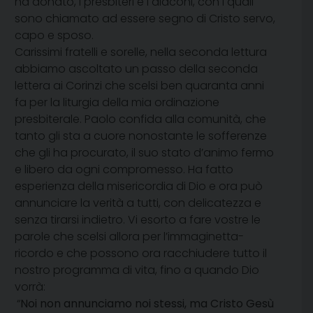
ha donato, i presbiteri e i diaconi, con i quali
sono chiamato ad essere segno di Cristo servo,
capo e sposo.
Carissimi fratelli e sorelle, nella seconda lettura
abbiamo ascoltato un passo della seconda
lettera ai Corinzi che scelsi ben quaranta anni
fa per la liturgia della mia ordinazione
presbiterale. Paolo confida alla comunità, che
tanto gli sta a cuore nonostante le sofferenze
che gli ha procurato, il suo stato d’animo fermo
e libero da ogni compromesso. Ha fatto
esperienza della misericordia di Dio e ora può
annunciare la verità a tutti, con delicatezza e
senza tirarsi indietro. Vi esorto a fare vostre le
parole che scelsi allora per l’immaginetta-
ricordo e che possono ora racchiudere tutto il
nostro programma di vita, fino a quando Dio
vorrà:
“
Noi non annunciamo noi stessi, ma Cristo Gesù