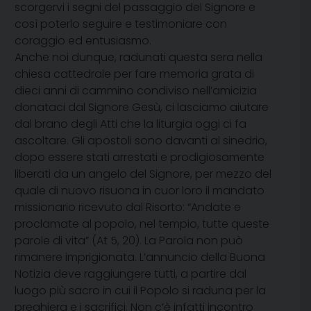
scorgervi i segni del passaggio del Signore e
così poterlo seguire e testimoniare con
coraggio ed entusiasmo.
Anche noi dunque, radunati questa sera nella
chiesa cattedrale per fare memoria grata di
dieci anni di cammino condiviso nell’amicizia
donataci dal Signore Gesù, ci lasciamo aiutare
dal brano degli Atti che la liturgia oggi ci fa
ascoltare. Gli apostoli sono davanti al sinedrio,
dopo essere stati arrestati e prodigiosamente
liberati da un angelo del Signore, per mezzo del
quale di nuovo risuona in cuor loro il mandato
missionario ricevuto dal Risorto: “Andate e
proclamate al popolo, nel tempio, tutte queste
parole di vita” (At 5, 20). La Parola non può
rimanere imprigionata. L’annuncio della Buona
Notizia deve raggiungere tutti, a partire dal
luogo più sacro in cui il Popolo si raduna per la
preghiera e i sacrifici. Non c’è infatti incontro