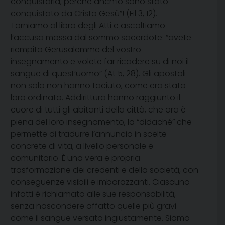
conquistarla, perché anch’io sono stato
conquistato da Cristo Gesù”! (Fil 3, 12).
Torniamo al libro degli Atti e ascoltiamo
l’accusa mossa dal sommo sacerdote: “avete
riempito Gerusalemme del vostro
insegnamento e volete far ricadere su di noi il
sangue di quest’uomo” (At 5, 28). Gli apostoli
non solo non hanno taciuto, come era stato
loro ordinato. Addirittura hanno raggiunto il
cuore di tutti gli abitanti della città, che ora è
piena del loro insegnamento, la “didaché” che
permette di tradurre l’annuncio in scelte
concrete di vita, a livello personale e
comunitario. È una vera e propria
trasformazione dei credenti e della società, con
conseguenze visibili e imbarazzanti. Ciascuno
infatti è richiamato alle sue responsabilità,
senza nascondere affatto quelle più gravi
come il sangue versato ingiustamente. Siamo