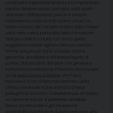
continuare a generare tensioni, incomprensioni,
persino divisioni. Ma se il principio sarà quello
affermato dall’apostolo prevarrà sempre
l’obbedienza a Dio su tutti i pareri umani. La
testimonianza del Vangelo è data dalla Chiesa
unita nella carità, partecipe della comunione
trinitaria, attenta a tutto ciò che lo Spirito
suggerisce tramite ognuno dei suoi membri,
anche i più piccoli. Sono scalzate tutte le
gerarchie, annullate le differenze legate al
potere, abbattute le distanze che generano
sofferenza e umiliazione. Possiamo riconoscere
qui
la terza chiave di lettura
, che Papa
Francesco ci ha offerto nel cammino della
Chiesa universale e che anche la Chiesa
pellegrina in Sorrento-Castellammare di Stabia
sta sperimentando:
il cammino sinodale
.
Siamo ai primi passi e già intuiamo le
potenzialità racchiuse in questo percorso: uno