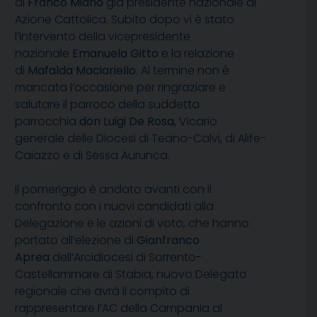
di
Franco Miano
già presidente nazionale di
Azione Cattolica. Subito dopo vi è stato
l’intervento della vicepresidente
nazionale
Emanuela Gitto
e la relazione
di
Mafalda Maciariello
. Al termine non è
mancata l’occasione per ringraziare e
salutare il parroco della suddetta
parrocchia
don Luigi De Rosa
, Vicario
generale delle Diocesi di Teano-Calvi, di Alife-
Caiazzo e di Sessa Aurunca.
Il pomeriggio è andato avanti con il
confronto con i nuovi candidati alla
Delegazione e le azioni di voto, che hanno
portato all’elezione di
Gianfranco
Aprea
dell’Arcidiocesi di Sorrento-
Castellammare di Stabia, nuovo Delegato
regionale che avrà il compito di
rappresentare l’AC della Campania al