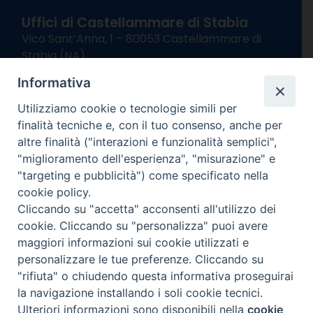
Uffici di Castellammare di Stabia
Vico Sant’Anna, 1 – 80053 Castellammare di
Stabia (NA)
tel. 0818714501
Informativa
Giorni ed Orari Apertura Uffici:
Lunedì e Mercoledì ore 09:00 – 13:00
Utilizziamo cookie o tecnologie simili per
Uffici Matrimoni:
finalità tecniche e, con il tuo consenso, anche per
Lunedì e Mercoledì ore 09:30 – 12:30
altre finalità ("interazioni e funzionalità semplici",
"miglioramento dell'esperienza", "misurazione" e
seguici su
"targeting e pubblicità") come specificato nella
cookie policy.
Facebook
Instagram
X
YouTube
Feed
Cliccando su "accetta" acconsenti all'utilizzo dei
Channel
cookie. Cliccando su "personalizza" puoi avere
Informativa Privacy
maggiori informazioni sui cookie utilizzati e
COPYRIGHT © 2013-2025
personalizzare le tue preferenze. Cliccando su
"rifiuta" o chiudendo questa informativa proseguirai
la navigazione installando i soli cookie tecnici.
Ulteriori informazioni sono disponibili nella
cookie
Preferenze Cookie