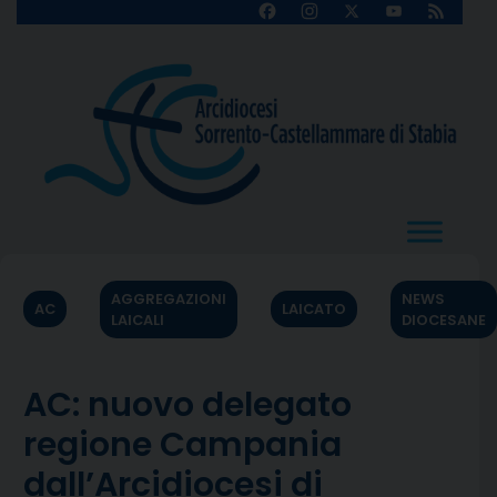
Skip
Facebook
Instagram
X
YouTube
Feed
Channel
to
content
AGGREGAZIONI
NEWS
AC
LAICATO
LAICALI
DIOCESANE
AC: nuovo delegato
regione Campania
dall’Arcidiocesi di