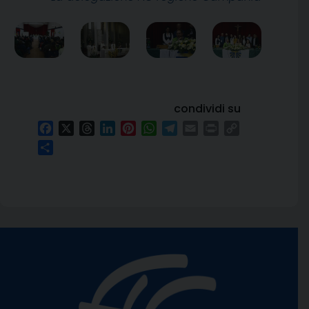
condividi su
Facebook
X
Threads
LinkedIn
Pinterest
WhatsApp
Telegram
Email
Print
Copy
Link
Condividi