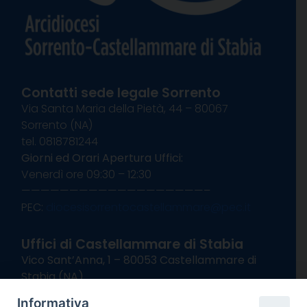
Contatti sede legale Sorrento
Via Santa Maria della Pietà, 44 – 80067
Sorrento (NA)
tel. 0818781244
Giorni ed Orari Apertura Uffici:
Venerdì ore 09:30 – 12:30
———————————————————–
PEC:
diocesisorrentocastellammare@pec.it
Uffici di Castellammare di Stabia
Vico Sant’Anna, 1 – 80053 Castellammare di
Stabia (NA)
tel. 0818714501
Informativa