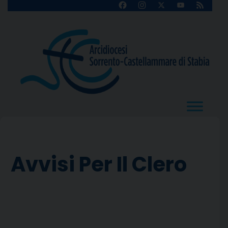
Skip
Facebook
Instagram
X
YouTube
Feed
Channel
to
content
Avvisi Per Il Clero