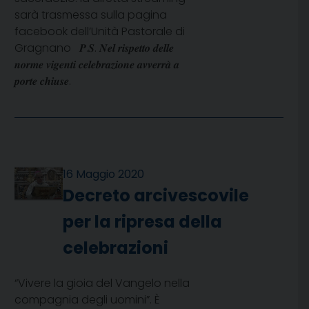
sarà trasmessa sulla pagina
facebook dell’Unità Pastorale di
Gragnano 𝑷.𝑺. 𝑵𝒆𝒍 𝒓𝒊𝒔𝒑𝒆𝒕𝒕𝒐 𝒅𝒆𝒍𝒍𝒆
𝒏𝒐𝒓𝒎𝒆 𝒗𝒊𝒈𝒆𝒏𝒕𝒊 𝒄𝒆𝒍𝒆𝒃𝒓𝒂𝒛𝒊𝒐𝒏𝒆 𝒂𝒗𝒗𝒆𝒓𝒓𝒂̀ 𝒂
𝒑𝒐𝒓𝒕𝒆 𝒄𝒉𝒊𝒖𝒔𝒆.
16 Maggio 2020
Decreto arcivescovile
per la ripresa della
celebrazioni
“Vivere la gioia del Vangelo nella
compagnia degli uomini”. È