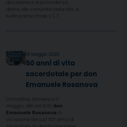
diocesana e di provvidenza
divina, alle comunità radunate, a
livello parrocchiale o […]
16 Maggio 2020
50 anni di vita
sacerdotale per don
Emanuele Rosanova
Domattina, domenica 17
maggio, alle ore 9:30 𝗱𝗼𝗻
𝗘𝗺𝗮𝗻𝘂𝗲𝗹𝗲 𝗥𝗼𝘀𝗮𝗻𝗼𝘃𝗮, in
occasione del suo 50° anno di
sacerdozio. la diretta streaming