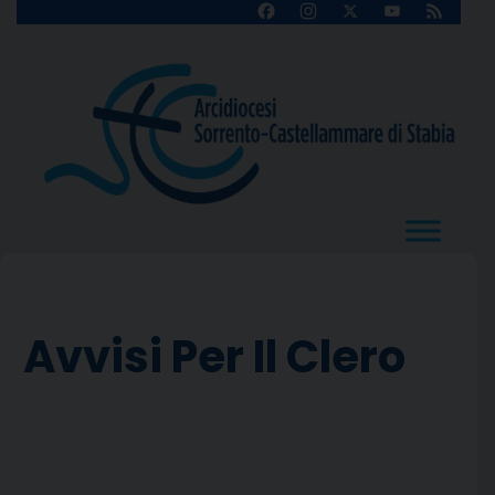
Skip
Facebook
Instagram
X
YouTube
Feed
Channel
to
content
Avvisi Per Il Clero