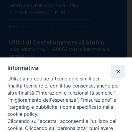
Giorni ed Orari Apertura Uffici:
Venerdì ore 09:30 – 12:30
———————————————————–
PEC:
diocesisorrentocastellammare@pec.it
Uffici di Castellammare di Stabia
Vico Sant’Anna, 1 – 80053 Castellammare di
Stabia (NA)
tel. 0818714501
Informativa
Giorni ed Orari Apertura Uffici:
Lunedì e Mercoledì ore 09:00 – 13:00
Utilizziamo cookie o tecnologie simili per
Uffici Matrimoni:
finalità tecniche e, con il tuo consenso, anche per
Lunedì e Mercoledì ore 09:30 – 12:30
altre finalità ("interazioni e funzionalità semplici",
"miglioramento dell'esperienza", "misurazione" e
seguici su
"targeting e pubblicità") come specificato nella
cookie policy.
Facebook
Instagram
X
YouTube
Feed
Cliccando su "accetta" acconsenti all'utilizzo dei
Channel
cookie. Cliccando su "personalizza" puoi avere