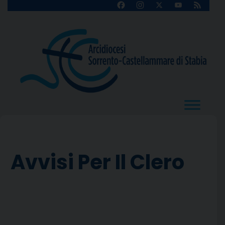
Skip
Facebook
Instagram
X
YouTube
Feed
Channel
to
content
Avvisi Per Il Clero