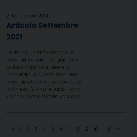
2 Settembre 2021
Articolo Settembre
2021
Carissimi, una riflessione sulla
sinodalità e sul suo significato ci
aiuta a chiarirci le idee e a
prepararci a questa stagione
sinodale che vivremo con tutta
la Chiesa. Buona lettura! + don
Franco, vostro fratello vescovo
«
1
2
3
4
5
6
7
8
9
10
...
17
»