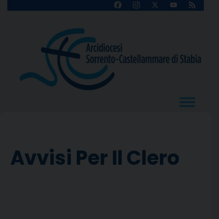
Skip
Facebook
Instagram
X
YouTube
Feed
Channel
to
content
Avvisi Per Il Clero