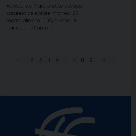
Apostolo a Marciano. Le esequie
saranno celebrate, martedì 22
marzo alle ore 10:30, presso la
parrocchia Santa […]
«
1
2
3
4
5
6
7
8
9
...
17
»