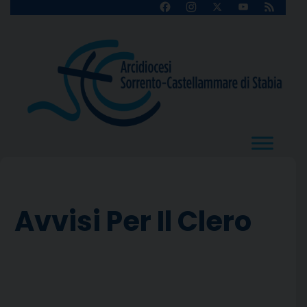
Skip
Facebook
Instagram
X
YouTube
Feed
Channel
to
content
Avvisi Per Il Clero