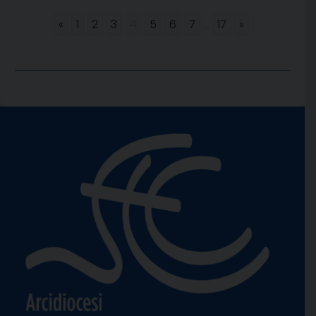
«
1
2
3
4
5
6
7
...
17
»