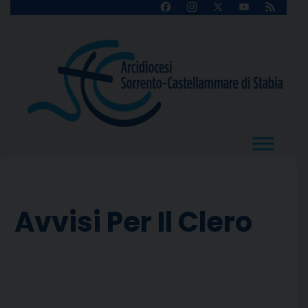
Skip
Facebook
Instagram
X
YouTube
Feed
Channel
to
content
Avvisi Per Il Clero