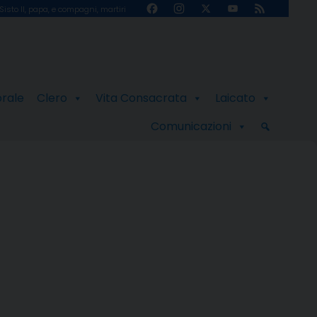
Facebook
Instagram
X
YouTube
Feed
Sisto II, papa, e compagni, martiri
Channel
orale
Clero
Vita Consacrata
Laicato
Comunicazioni