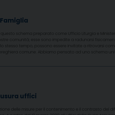
 Famiglia
o questo schema preparato come Ufficio Liturgia e Minister
stre comunità; esse sono impedite a radunarsi fisicament
allo stesso tempo, possono essere invitate a ritrovarsi co
la preghiera comune. Abbiamo pensato ad uno schema unit
usura uffici
ione delle misure per il contenimento e il contrasto del di