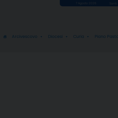
7 Agosto 2026
Santi 
Arcivescovo
Diocesi
Curia
Piano Past