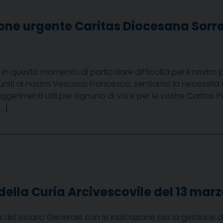
ne urgente Caritas Diocesana Sor
i, in questo momento di particolare difficoltà per il nostr
uniti al nostro Vescovo Francesco, sentiamo la necessità 
 suggerimenti utili per ognuno di voi e per le vostre Caritas
[…]
della Curia Arcivescovile del 13 mar
ra del Vicario Generale con le indicazione per la gestione 