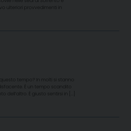
ovile nelle sedi di Sorrento e
vo ulteriori provvedimenti in
 questo tempo? In molti si stanno
disfacente. È un tempo scandito
ell’altro. È giusto sentirsi in […]