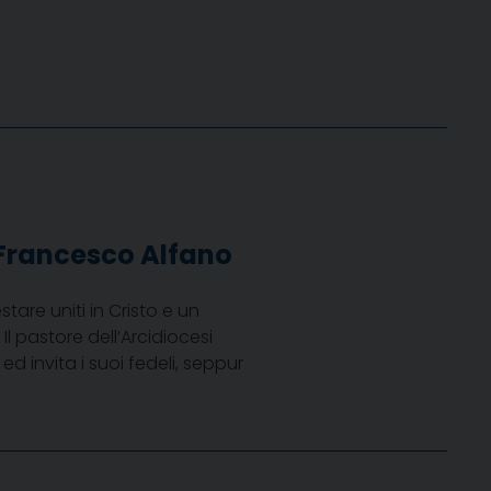
Francesco Alfano
are uniti in Cristo e un
l pastore dell’Arcidiocesi
d invita i suoi fedeli, seppur