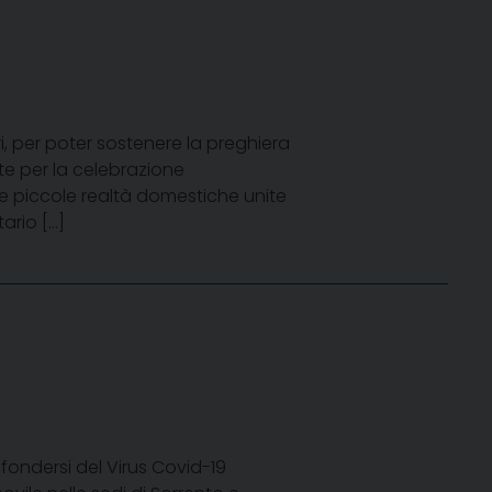
i, per poter sostenere la preghiera
e per la celebrazione
me piccole realtà domestiche unite
ario […]
ffondersi del Virus Covid-19