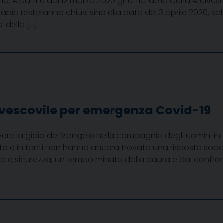
 A partire dal 12 marzo 2020 gli uffici della Curia Arcivesc
bia resteranno chiusi sino alla data del 3 aprile 2020, sal
i della […]
ivescovile per emergenza Covid-19
vere la gioia del Vangelo nella compagnia degli uomini in
o e in tanti non hanno ancora trovato una risposta sod
a e sicurezza, un tempo minato dalla paura e dal confronto d