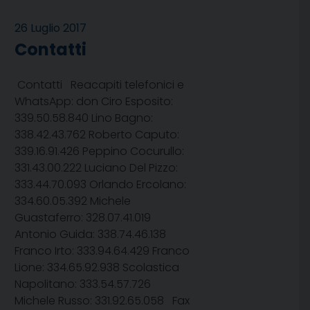
26 Luglio 2017
Contatti
Contatti Reacapiti telefonici e
WhatsApp: don Ciro Esposito:
339.50.58.840 Lino Bagno:
338.42.43.762 Roberto Caputo:
339.16.91.426 Peppino Cocurullo:
331.43.00.222 Luciano Del Pizzo:
333.44.70.093 Orlando Ercolano:
334.60.05.392 Michele
Guastaferro: 328.07.41.019
Antonio Guida: 338.74.46.138
Franco Irto: 333.94.64.429 Franco
Lione: 334.65.92.938 Scolastica
Napolitano: 333.54.57.726
Michele Russo: 331.92.65.058 Fax