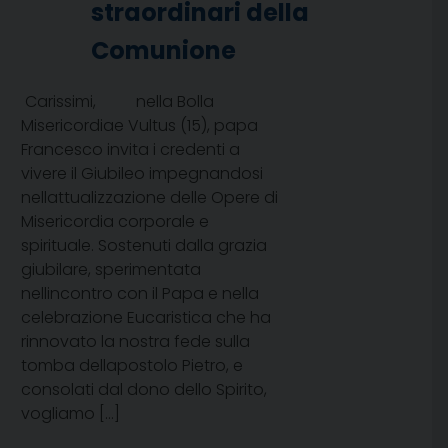
straordinari della
Comunione
Carissimi, nella Bolla
Misericordiae Vultus (15), papa
Francesco invita i credenti a
vivere il Giubileo impegnandosi
nellattualizzazione delle Opere di
Misericordia corporale e
spirituale. Sostenuti dalla grazia
giubilare, sperimentata
nellincontro con il Papa e nella
celebrazione Eucaristica che ha
rinnovato la nostra fede sulla
tomba dellapostolo Pietro, e
consolati dal dono dello Spirito,
vogliamo […]