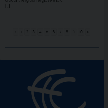
diaconi, religiosi, religiose e laici
[…]
«
1
2
3
4
5
6
7
8
9
10
»