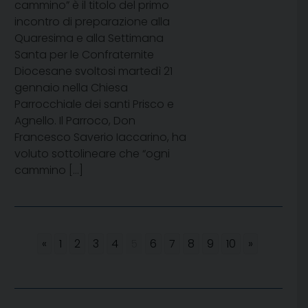
cammino” è il titolo del primo
incontro di preparazione alla
Quaresima e alla Settimana
Santa per le Confraternite
Diocesane svoltosi martedì 21
gennaio nella Chiesa
Parrocchiale dei santi Prisco e
Agnello. Il Parroco, Don
Francesco Saverio Iaccarino, ha
voluto sottolineare che “ogni
cammino […]
«
1
2
3
4
5
6
7
8
9
10
»