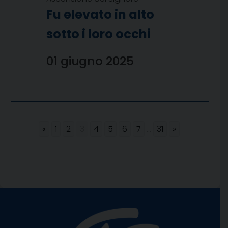
Fu elevato in alto
sotto i loro occhi
01 giugno 2025
«
1
2
3
4
5
6
7
...
31
»