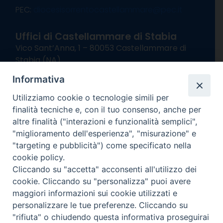
PEC:
diocesisorrentocastellammare@pec.it
Uffici di Castellammare di Stabia
Vico Sant’Anna, 1 – 80053 Castellammare di
Stabia (NA)
tel. 0818714501
Informativa
Giorni ed Orari Apertura Uffici:
Lunedì e Mercoledì ore 09:00 – 13:00
Utilizziamo cookie o tecnologie simili per
Uffici Matrimoni:
finalità tecniche e, con il tuo consenso, anche per
Lunedì e Mercoledì ore 09:30 – 12:30
altre finalità ("interazioni e funzionalità semplici",
"miglioramento dell'esperienza", "misurazione" e
seguici su
"targeting e pubblicità") come specificato nella
cookie policy.
Facebook
Instagram
X
YouTube
Feed
Cliccando su "accetta" acconsenti all'utilizzo dei
Channel
cookie. Cliccando su "personalizza" puoi avere
Informativa Privacy
maggiori informazioni sui cookie utilizzati e
COPYRIGHT © 2013-2025
personalizzare le tue preferenze. Cliccando su
"rifiuta" o chiudendo questa informativa proseguirai