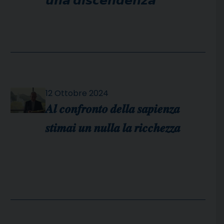
𝙪𝙣𝙖 𝙙𝙞𝙨𝙘𝙚𝙣𝙙𝙚𝙣𝙯𝙖
12 Ottobre 2024
𝑨𝒍 𝒄𝒐𝒏𝒇𝒓𝒐𝒏𝒕𝒐 𝒅𝒆𝒍𝒍𝒂 𝒔𝒂𝒑𝒊𝒆𝒏𝒛𝒂
𝒔𝒕𝒊𝒎𝒂𝒊 𝒖𝒏 𝒏𝒖𝒍𝒍𝒂 𝒍𝒂 𝒓𝒊𝒄𝒄𝒉𝒆𝒛𝒛𝒂