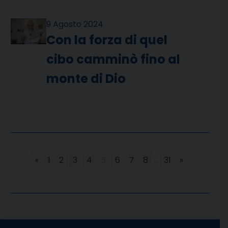
9 Agosto 2024
Con la forza di quel
cibo camminò fino al
monte di Dio
«
1
2
3
4
5
6
7
8
...
31
»