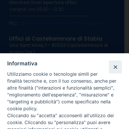
Giorni ed Orari Apertura Uffici:
Venerdì ore 09:30 – 12:30
———————————————————–
PEC:
diocesisorrentocastellammare@pec.it
Uffici di Castellammare di Stabia
Vico Sant’Anna, 1 – 80053 Castellammare di
Stabia (NA)
tel. 0818714501
Informativa
Giorni ed Orari Apertura Uffici:
Lunedì e Mercoledì ore 09:00 – 13:00
Utilizziamo cookie o tecnologie simili per
Uffici Matrimoni:
finalità tecniche e, con il tuo consenso, anche per
Lunedì e Mercoledì ore 09:30 – 12:30
altre finalità ("interazioni e funzionalità semplici",
"miglioramento dell'esperienza", "misurazione" e
seguici su
"targeting e pubblicità") come specificato nella
cookie policy.
Facebook
Instagram
X
YouTube
Feed
Cliccando su "accetta" acconsenti all'utilizzo dei
Channel
cookie. Cliccando su "personalizza" puoi avere
Informativa Privacy