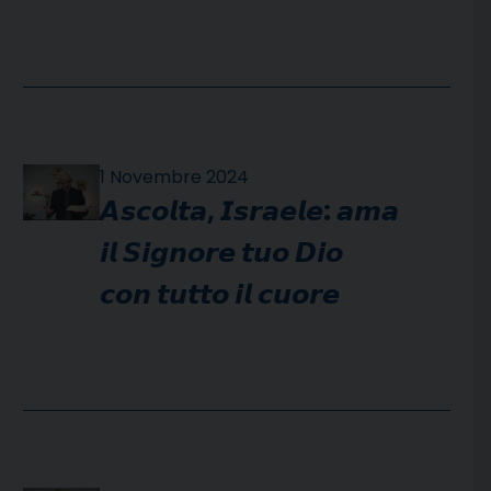
1 Novembre 2024
𝘼𝙨𝙘𝙤𝙡𝙩𝙖, 𝙄𝙨𝙧𝙖𝙚𝙡𝙚: 𝙖𝙢𝙖
𝙞𝙡 𝙎𝙞𝙜𝙣𝙤𝙧𝙚 𝙩𝙪𝙤 𝘿𝙞𝙤
𝙘𝙤𝙣 𝙩𝙪𝙩𝙩𝙤 𝙞𝙡 𝙘𝙪𝙤𝙧𝙚