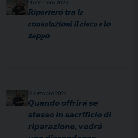
25 Ottobre 2024
𝙍𝒊𝙥𝒐𝙧𝒕𝙚𝒓𝙤̀ 𝙩𝒓𝙖 𝙡𝒆
𝒄𝙤𝒏𝙨𝒐𝙡𝒂𝙯𝒊𝙤𝒏𝙞 𝙞𝒍 𝒄𝙞𝒆𝙘𝒐 𝒆 𝒍𝙤
𝙯𝒐𝙥𝒑𝙤
18 Ottobre 2024
𝙌𝙪𝙖𝙣𝙙𝙤 𝙤𝙛𝙛𝙧𝙞𝙧𝙖̀ 𝙨𝙚
𝙨𝙩𝙚𝙨𝙨𝙤 𝙞𝙣 𝙨𝙖𝙘𝙧𝙞𝙛𝙞𝙘𝙞𝙤 𝙙𝙞
𝙧𝙞𝙥𝙖𝙧𝙖𝙯𝙞𝙤𝙣𝙚, 𝙫𝙚𝙙𝙧𝙖̀