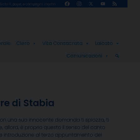
Facebook
Instagram
X
YouTube
Feed
Sisto II, papa, e compagni, martiri
Channel
orale
Clero
Vita Consacrata
Laicato
Comunicazioni
re di Stabia
e con una sua innocente domanda ti spiazza, ti
se, allora, è proprio questo il senso del canto
me introduzione al terzo appuntamento dei