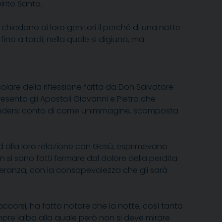
rito Santo.
chiedono ai loro genitori il perché di una notte
fino a tardi; nella quale si digiuna, ma
icolare della riflessione fatta da Don Salvatore
senta gli Apostoli Giovanni e Pietro che
 rendersi conto di come unimmagine, scomposta
ed alla loro relazione con Gesù, esprimevano
n si sono fatti fermare dal dolore della perdita
speranza, con la consapevolezza che gli sarà
i accorsi, ha fatto notare che la notte, così tanto
mpre lalba alla quale però non si deve mirare