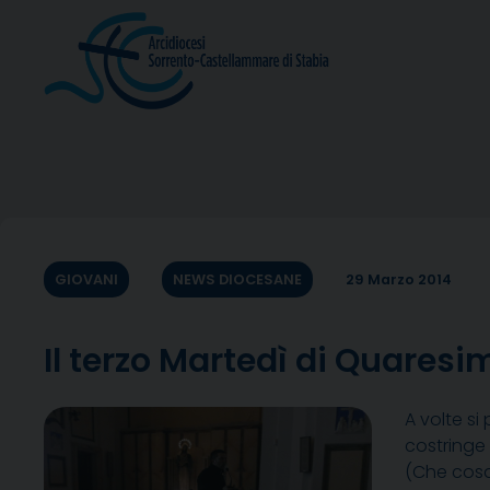
Skip
to
content
GIOVANI
NEWS DIOCESANE
29 Marzo 2014
Il terzo Martedì di Quares
A volte si
costringe 
(Che cosa