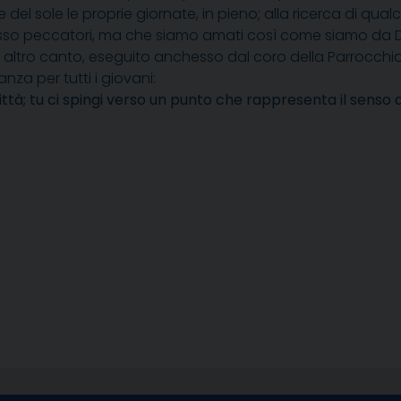
del sole le proprie giornate, in pieno; alla ricerca di qua
sso peccatori, ma che siamo amati così come siamo da D
 un altro canto, eseguito anchesso dal coro della Parroc
nza per tutti i giovani:
città; tu ci spingi verso un punto che rappresenta il senso d