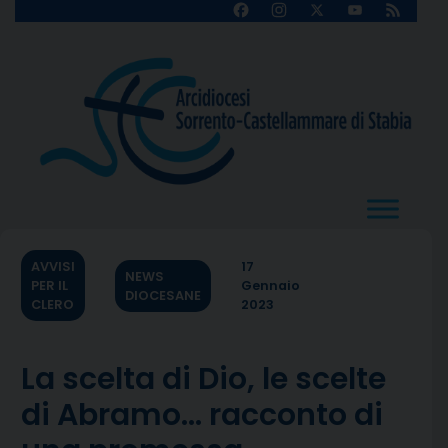
Skip
Facebook
Instagram
X
YouTube
Feed
Channel
to
content
AVVISI
17
NEWS
PER IL
Gennaio
DIOCESANE
CLERO
2023
La scelta di Dio, le scelte
di Abramo… racconto di