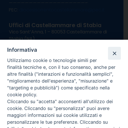
———————————————————–
PEC:
diocesisorrentocastellammare@pec.it
Uffici di Castellammare di Stabia
Vico Sant’Anna, 1 – 80053 Castellammare di
Stabia (NA)
tel. 0818714501
Informativa
Giorni ed Orari Apertura Uffici:
Lunedì e Mercoledì ore 09:00 – 13:00
Utilizziamo cookie o tecnologie simili per
Uffici Matrimoni:
finalità tecniche e, con il tuo consenso, anche per
Lunedì e Mercoledì ore 09:30 – 12:30
altre finalità ("interazioni e funzionalità semplici",
"miglioramento dell'esperienza", "misurazione" e
seguici su
"targeting e pubblicità") come specificato nella
cookie policy.
Facebook
Instagram
X
YouTube
Feed
Cliccando su "accetta" acconsenti all'utilizzo dei
Channel
cookie. Cliccando su "personalizza" puoi avere
Informativa Privacy
maggiori informazioni sui cookie utilizzati e
COPYRIGHT © 2013-2025
personalizzare le tue preferenze. Cliccando su