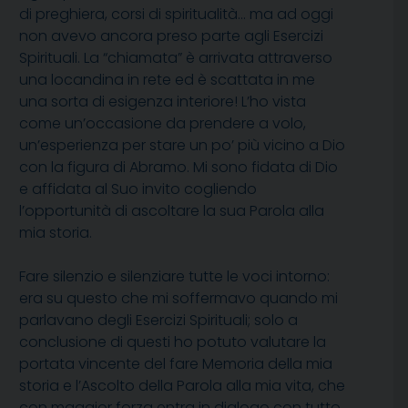
di preghiera, corsi di spiritualità… ma ad oggi
non avevo ancora preso parte agli Esercizi
Spirituali. La “chiamata” è arrivata attraverso
una locandina in rete ed è scattata in me
una sorta di esigenza interiore! L’ho vista
come un’occasione da prendere a volo,
un’esperienza per stare un po’ più vicino a Dio
con la figura di Abramo. Mi sono fidata di Dio
e affidata al Suo invito cogliendo
l’opportunità di ascoltare la sua Parola alla
mia storia.
Fare silenzio e silenziare tutte le voci intorno:
era su questo che mi soffermavo quando mi
parlavano degli Esercizi Spirituali; solo a
conclusione di questi ho potuto valutare la
portata vincente del fare Memoria della mia
storia e l’Ascolto della Parola alla mia vita, che
con maggior forza entra in dialogo con tutto