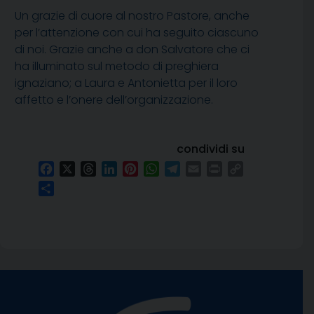
Un grazie di cuore al nostro Pastore, anche
per l’attenzione con cui ha seguito ciascuno
di noi. Grazie anche a don Salvatore che ci
ha illuminato sul metodo di preghiera
ignaziano; a Laura e Antonietta per il loro
affetto e l’onere dell’organizzazione.
condividi su
Facebook
X
Threads
LinkedIn
Pinterest
WhatsApp
Telegram
Email
Print
Copy
Link
Condividi