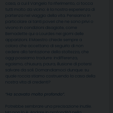
casa, a cui il Vangelo fa riferimento, ci tocca
tutti molto da vicino: è la nostra esperienza di
partenza nel viaggio della vita. Pensiamo in
particolare ai tanti poveri che ne sono privi o
vivono in condizioni disagiate, come
Bernadette qui a Lourdes nei giorni delle
apparizioni. Il Maestro chiede sempre a
coloro che accettano di seguirlo di non
cedere alla tentazione della stoltezza, che
oggi possiamo tradurre: indifferenza,
egoismo, chiusura, paura, illusione di potersi
salvare da soli. Domandiamoci dunque: su
quale roccia stiamo costruendo la casa della
nostra vita di credenti?
“Ha scavato molto profondo”.
Potrebbe sembrare una precisazione inutile.
Ma non lo è. Andare in profondità nella