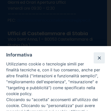
Giorni ed Orari Apertura Uffici:
Venerdì ore 09:30 – 12:30
———————————————————–
PEC:
diocesisorrentocastellammare@pec.it
Uffici di Castellammare di Stabia
Vico Sant’Anna, 1 – 80053 Castellammare di
Stabia (NA)
tel. 0818714501
Informativa
Giorni ed Orari Apertura Uffici:
Lunedì e Mercoledì ore 09:00 – 13:00
Utilizziamo cookie o tecnologie simili per
Uffici Matrimoni:
finalità tecniche e, con il tuo consenso, anche per
Lunedì e Mercoledì ore 09:30 – 12:30
altre finalità ("interazioni e funzionalità semplici",
"miglioramento dell'esperienza", "misurazione" e
seguici su
"targeting e pubblicità") come specificato nella
cookie policy.
Facebook
Instagram
X
YouTube
Feed
Cliccando su "accetta" acconsenti all'utilizzo dei
Channel
cookie. Cliccando su "personalizza" puoi avere
Informativa Privacy