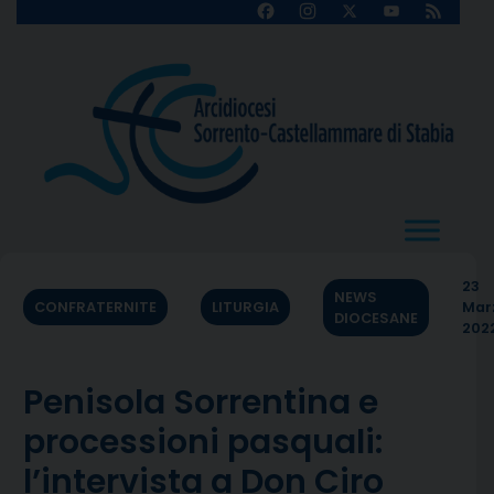
Skip
Facebook
Instagram
X
YouTube
Feed
Channel
to
content
23
NEWS
CONFRATERNITE
LITURGIA
Mar
DIOCESANE
202
Penisola Sorrentina e
processioni pasquali:
l’intervista a Don Ciro