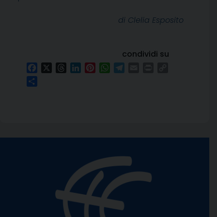
di Clelia Esposito
condividi su
Facebook
X
Threads
LinkedIn
Pinterest
WhatsApp
Telegram
Email
Print
Copy
Link
Condividi