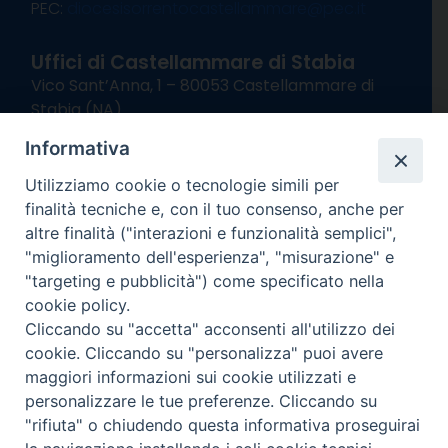
PEC:
diocesisorrentocastellammare@pec.it
Uffici di Castellammare di Stabia
Vico Sant’Anna, 1 – 80053 Castellammare di
Stabia (NA)
tel. 0818714501
Informativa
Giorni ed Orari Apertura Uffici:
Lunedì e Mercoledì ore 09:00 – 13:00
Utilizziamo cookie o tecnologie simili per
Uffici Matrimoni:
finalità tecniche e, con il tuo consenso, anche per
Lunedì e Mercoledì ore 09:30 – 12:30
altre finalità ("interazioni e funzionalità semplici",
"miglioramento dell'esperienza", "misurazione" e
seguici su
"targeting e pubblicità") come specificato nella
cookie policy.
Facebook
Instagram
X
YouTube
Feed
Cliccando su "accetta" acconsenti all'utilizzo dei
Channel
cookie. Cliccando su "personalizza" puoi avere
Informativa Privacy
maggiori informazioni sui cookie utilizzati e
COPYRIGHT © 2013-2025
personalizzare le tue preferenze. Cliccando su
"rifiuta" o chiudendo questa informativa proseguirai