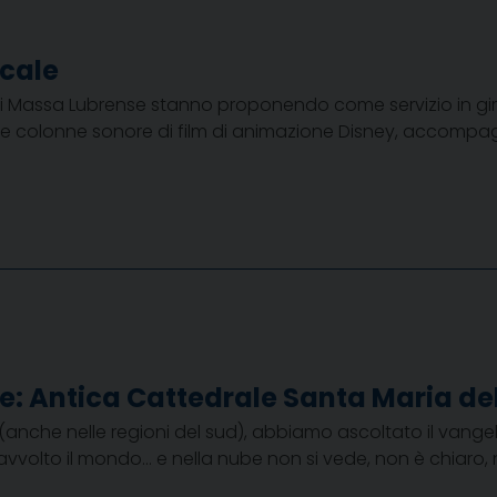
icale
di Massa Lubrense stanno proponendo come servizio in giro 
i dalle colonne sonore di film di animazione Disney, accompagna
e: Antica Cattedrale Santa Maria de
(anche nelle regioni del sud), abbiamo ascoltato il vange
 avvolto il mondo… e nella nube non si vede, non è chiaro