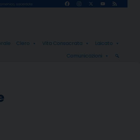
Facebook
Instagram
X
YouTube
Feed
omenico, sacerdote
Channel
orale
Clero
Vita Consacrata
Laicato
Comunicazioni
e