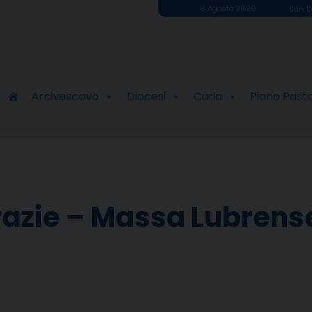
8 Agosto 2026
San D
Arcivescovo
Diocesi
Curia
Piano Past
razie – Massa Lubrens