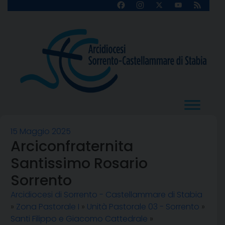
Skip
Facebook
Instagram
X
YouTube
Feed
Channel
to
content
15 Maggio 2025
Arciconfraternita
Santissimo Rosario
Sorrento
Arcidiocesi di Sorrento - Castellammare di Stabia
»
Zona Pastorale I
»
Unità Pastorale 03 - Sorrento
»
Santi Filippo e Giacomo Cattedrale
»