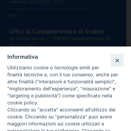
Venerdì ore 09:30 – 12:30
———————————————————–
PEC:
diocesisorrentocastellammare@pec.it
Uffici di Castellammare di Stabia
Vico Sant’Anna, 1 – 80053 Castellammare di
Stabia (NA)
tel. 0818714501
Informativa
Giorni ed Orari Apertura Uffici:
Lunedì e Mercoledì ore 09:00 – 13:00
Utilizziamo cookie o tecnologie simili per
Uffici Matrimoni:
finalità tecniche e, con il tuo consenso, anche per
Lunedì e Mercoledì ore 09:30 – 12:30
altre finalità ("interazioni e funzionalità semplici",
"miglioramento dell'esperienza", "misurazione" e
seguici su
"targeting e pubblicità") come specificato nella
cookie policy.
Facebook
Instagram
X
YouTube
Feed
Cliccando su "accetta" acconsenti all'utilizzo dei
Channel
cookie. Cliccando su "personalizza" puoi avere
Informativa Privacy
maggiori informazioni sui cookie utilizzati e
COPYRIGHT © 2013-2025
personalizzare le tue preferenze. Cliccando su