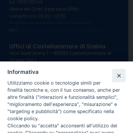
tel. 0818781244
Giorni ed Orari Apertura Uffici:
Venerdì ore 09:30 – 12:30
———————————————————–
PEC:
diocesisorrentocastellammare@pec.it
Uffici di Castellammare di Stabia
Vico Sant’Anna, 1 – 80053 Castellammare di
Stabia (NA)
tel. 0818714501
Informativa
Giorni ed Orari Apertura Uffici:
Lunedì e Mercoledì ore 09:00 – 13:00
Utilizziamo cookie o tecnologie simili per
Uffici Matrimoni:
finalità tecniche e, con il tuo consenso, anche per
Lunedì e Mercoledì ore 09:30 – 12:30
altre finalità ("interazioni e funzionalità semplici",
"miglioramento dell'esperienza", "misurazione" e
seguici su
"targeting e pubblicità") come specificato nella
cookie policy.
Facebook
Instagram
X
YouTube
Feed
Cliccando su "accetta" acconsenti all'utilizzo dei
Channel
cookie. Cliccando su "personalizza" puoi avere