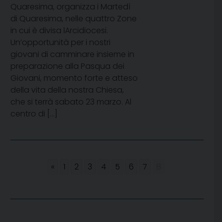
Quaresima, organizza i Martedì
di Quaresima, nelle quattro Zone
in cui è divisa lArcidiocesi.
Un’opportunità per i nostri
giovani di camminare insieme in
preparazione alla Pasqua dei
Giovani, momento forte e atteso
della vita della nostra Chiesa,
che si terrà sabato 23 marzo. Al
centro di […]
«
1
2
3
4
5
6
7
8