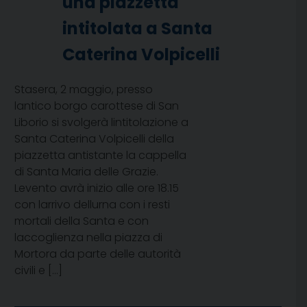
una piazzetta
intitolata a Santa
Caterina Volpicelli
Stasera, 2 maggio, presso
lantico borgo carottese di San
Liborio si svolgerà lintitolazione a
Santa Caterina Volpicelli della
piazzetta antistante la cappella
di Santa Maria delle Grazie.
Levento avrà inizio alle ore 18.15
con larrivo dellurna con i resti
mortali della Santa e con
laccoglienza nella piazza di
Mortora da parte delle autorità
civili e […]