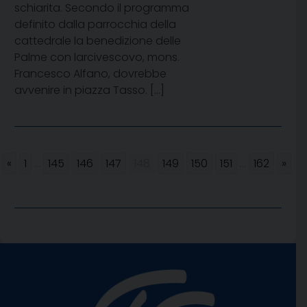
schiarita. Secondo il programma
definito dalla parrocchia della
cattedrale la benedizione delle
Palme con larcivescovo, mons.
Francesco Alfano, dovrebbe
avvenire in piazza Tasso. […]
«
1
...
145
146
147
148
149
150
151
...
162
»