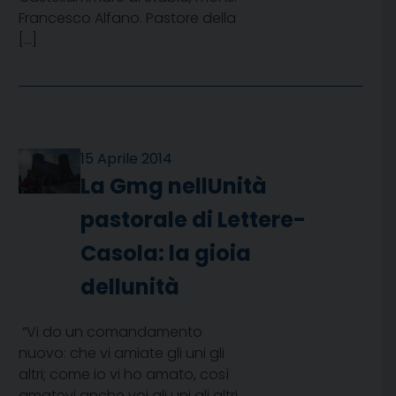
Francesco Alfano. Pastore della
[…]
15 Aprile 2014
La Gmg nellUnità
pastorale di Lettere-
Casola: la gioia
dellunità
“Vi do un comandamento
nuovo: che vi amiate gli uni gli
altri; come io vi ho amato, così
amatevi anche voi gli uni gli altri.