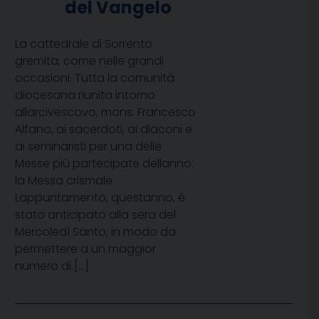
del Vangelo
La cattedrale di Sorrento
gremita, come nelle grandi
occasioni. Tutta la comunità
diocesana riunita intorno
allarcivescovo, mons. Francesco
Alfano, ai sacerdoti, ai diaconi e
ai seminaristi per una delle
Messe più partecipate dellanno:
la Messa crismale.
Lappuntamento, questanno, è
stato anticipato alla sera del
Mercoledì Santo, in modo da
permettere a un maggior
numero di […]