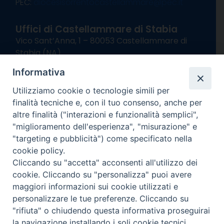
PEC:
diocesisorrentocastellammare@pec.it
Uffici di Castellammare di Stabia
Vico Sant’Anna, 1 – 80053 Castellammare di
Stabia (NA)
tel. 0818714501
Informativa
Giorni ed Orari Apertura Uffici:
Lunedì e Mercoledì ore 09:00 – 13:00
Utilizziamo cookie o tecnologie simili per
Uffici Matrimoni:
finalità tecniche e, con il tuo consenso, anche per
Lunedì e Mercoledì ore 09:30 – 12:30
altre finalità ("interazioni e funzionalità semplici",
"miglioramento dell'esperienza", "misurazione" e
seguici su
"targeting e pubblicità") come specificato nella
cookie policy.
Facebook
Instagram
X
YouTube
Feed
Cliccando su "accetta" acconsenti all'utilizzo dei
Channel
cookie. Cliccando su "personalizza" puoi avere
Informativa Privacy
maggiori informazioni sui cookie utilizzati e
COPYRIGHT © 2013-2025
personalizzare le tue preferenze. Cliccando su
"rifiuta" o chiudendo questa informativa proseguirai
la navigazione installando i soli cookie tecnici.