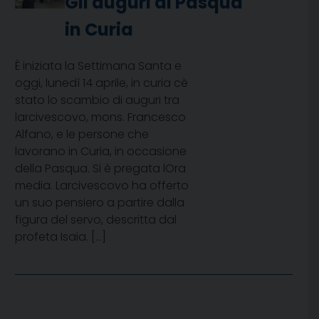
Gli auguri di Pasqua
in Curia
È iniziata la Settimana Santa e
oggi, lunedì 14 aprile, in curia cè
stato lo scambio di auguri tra
larcivescovo, mons. Francesco
Alfano, e le persone che
lavorano in Curia, in occasione
della Pasqua. Si è pregata lOra
media. Larcivescovo ha offerto
un suo pensiero a partire dalla
figura del servo, descritta dal
profeta Isaia. […]