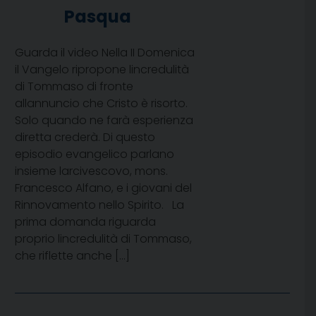
Pasqua
Guarda il video Nella II Domenica
il Vangelo ripropone lincredulità
di Tommaso di fronte
allannuncio che Cristo è risorto.
Solo quando ne farà esperienza
diretta crederà. Di questo
episodio evangelico parlano
insieme larcivescovo, mons.
Francesco Alfano, e i giovani del
Rinnovamento nello Spirito. La
prima domanda riguarda
proprio lincredulità di Tommaso,
che riflette anche […]