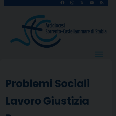
Skip
Facebook
Instagram
X
YouTube
Feed
Channel
to
content
Problemi Sociali
Lavoro Giustizia