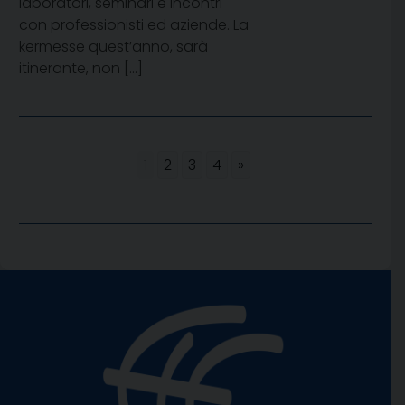
laboratori, seminari e incontri
con professionisti ed aziende. La
kermesse quest’anno, sarà
itinerante, non […]
1
2
3
4
»