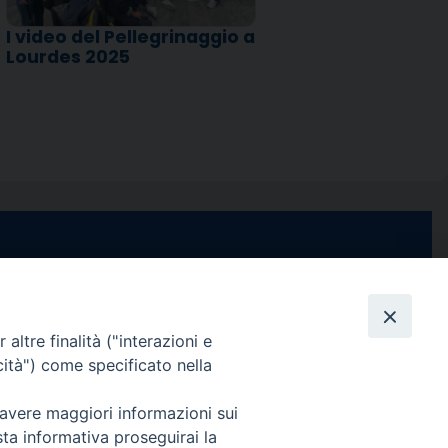
I video del Pellegrinaggio a
Lourdes 2025
e di Stabia
seguici su
 Castellammare
Facebook
Instagram
X
YouTube
Feed
Channel
altre finalità ("interazioni e
cità") come specificato nella
ffici:
0 – 13:00
Informativa Privacy
 avere maggiori informazioni sui
COPYRIGHT © 2013-2025
sta informativa proseguirai la
 – 12:30