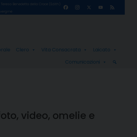
Teresa Benedetta della Croce (Edith)
Facebook
Instagram
X
YouTube
Feed
 vergine
Channel
orale
Clero
Vita Consacrata
Laicato
Comunicazioni
foto, video, omelie e