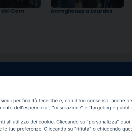
 del Cero
Accoglienza a Lourdes
egale Sorrento
Uffici di Castellammar
la Pietà, 44 – 80067
Vico Sant’Anna, 1 – 80053
di Stabia (NA)
imili per finalità tecniche e, con il tuo consenso, anche per 
tel. 0818714501
amento dell'esperienza", "misurazione" e "targeting e pubbli
tura Uffici:
Giorni ed Orari Apertura U
12:30
Lunedì e Mercoledì ore 09:0
i all'utilizzo dei cookie. Cliccando su "personalizza" puoi
————————–
Uffici Matrimoni:
re le tue preferenze. Cliccando su "rifiuta" o chiudendo que
tocastellammare@pec.it
Lunedì e Mercoledì ore 09:30