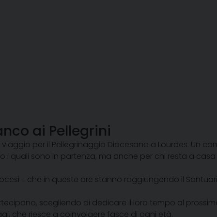
nco ai Pellegrini
 è viaggio per il Pellegrinaggio Diocesano a Lourdes. Un c
o i quali sono in partenza, ma anche per chi resta a casa 
 Diocesi - che in queste ore stanno raggiungendo il Santuar
artecipano, scegliendo di dedicare il loro tempo al prossi
gi, che riesce a coinvolgere fasce di ogni età.