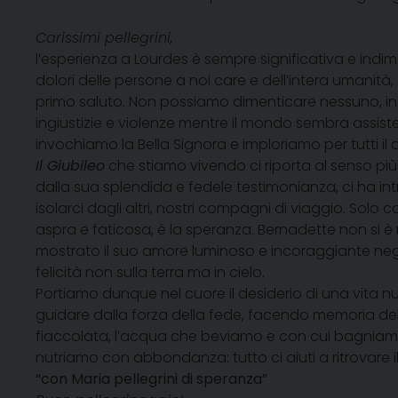
Carissimi pellegrini,
l’esperienza a Lourdes è sempre significativa e indime
dolori delle persone a noi care e dell’intera umanità
primo saluto. Non possiamo dimenticare nessuno, in p
ingiustizie e violenze mentre il mondo sembra assist
invochiamo la Bella Signora e imploriamo per tutti il
Il Giubileo
che stiamo vivendo ci riporta al senso più 
dalla sua splendida e fedele testimonianza, ci ha in
isolarci dagli altri, nostri compagni di viaggio. So
aspra e faticosa, è la speranza. Bernadette non si 
mostrato il suo amore luminoso e incoraggiante negl
felicità non sulla terra ma in cielo.
Portiamo dunque nel cuore il desiderio di una vita nuo
guidare dalla forza della fede, facendo memoria de
fiaccolata, l’acqua che beviamo e con cui bagniamo i
nutriamo con abbondanza: tutto ci aiuti a ritrovare i
“con Maria pellegrini di speranza”