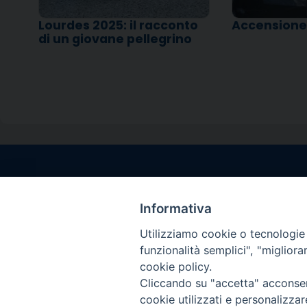
Lourdes 2025: il racconto
Accensione
di un giovane pellegrino
Contatti sede l
Via Santa Maria del
Informativa
Sorrento (NA)
Utilizziamo cookie o tecnologie s
tel. 0818781244
funzionalità semplici", "miglior
Giorni ed Orari Aper
cookie policy.
Venerdì ore 09:30 – 
Cliccando su "accetta" acconsent
———————————
cookie utilizzati e personalizza
PEC:
diocesisorren