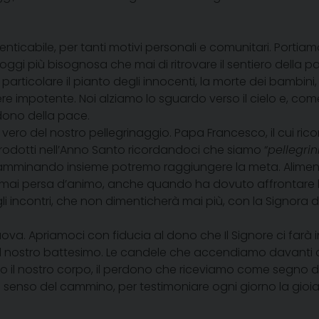
nticabile, per tanti motivi personali e comunitari. Portiamo
, oggi più bisognosa che mai di ritrovare il sentiero della
articolare il pianto degli innocenti, la morte dei bambini
ere impotente. Noi alziamo lo sguardo verso il cielo e, c
 dono della pace.
vero del nostro pellegrinaggio. Papa Francesco, il cui ricor
trodotti nell’Anno Santo ricordandoci che siamo “
pellegrin
lo camminando insieme potremo raggiungere la meta. Aliment
è mai persa d’animo, anche quando ha dovuto affrontare l
i incontri, che non dimenticherà mai più, con la Signora 
va. Apriamoci con fiducia al dono che Il Signore ci farà in
l nostro battesimo. Le candele che accendiamo davanti a
l nostro corpo, il perdono che riceviamo come segno di ric
l senso del cammino, per testimoniare ogni giorno la gioia