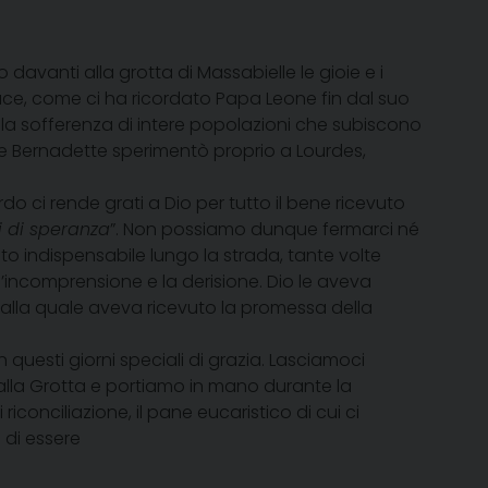
 davanti alla grotta di Massabielle le gioie e i
 pace, come ci ha ricordato Papa Leone fin dal suo
, la sofferenza di intere popolazioni che subiscono
ome Bernadette sperimentò proprio a Lourdes,
do ci rende grati a Dio per tutto il bene ricevuto
i di speranza
”. Non possiamo dunque fermarci né
o indispensabile lungo la strada, tante volte
’incomprensione e la derisione. Dio le aveva
dalla quale aveva ricevuto la promessa della
 questi giorni speciali di grazia. Lasciamoci
lla Grotta e portiamo in mano durante la
onciliazione, il pane eucaristico di cui ci
 di essere