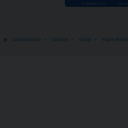
8 Agosto 2026
San D
Arcivescovo
Diocesi
Curia
Piano Past