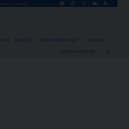
Facebook
Instagram
X
YouTube
Feed
omenico, sacerdote
Channel
orale
Clero
Vita Consacrata
Laicato
Comunicazioni