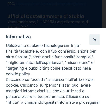
PEC:
diocesisorrentocastellammare@pec.it
Uffici di Castellammare di Stabia
Vico Sant’Anna, 1 – 80053 Castellammare di
Stabia (NA)
tel. 0818714501
Informativa
Giorni ed Orari Apertura Uffici:
Lunedì e Mercoledì ore 09:00 – 13:00
Utilizziamo cookie o tecnologie simili per
Uffici Matrimoni:
finalità tecniche e, con il tuo consenso, anche per
Lunedì e Mercoledì ore 09:30 – 12:30
altre finalità ("interazioni e funzionalità semplici",
"miglioramento dell'esperienza", "misurazione" e
seguici su
"targeting e pubblicità") come specificato nella
cookie policy.
Facebook
Instagram
X
YouTube
Feed
Cliccando su "accetta" acconsenti all'utilizzo dei
Channel
cookie. Cliccando su "personalizza" puoi avere
Informativa Privacy
maggiori informazioni sui cookie utilizzati e
COPYRIGHT © 2013-2025
personalizzare le tue preferenze. Cliccando su
"rifiuta" o chiudendo questa informativa proseguirai