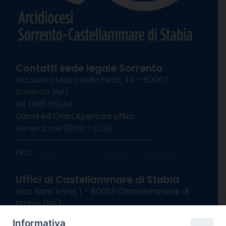
Contatti sede legale Sorrento
Via Santa Maria della Pietà, 44 – 80067
Sorrento (NA)
tel. 0818781244
Giorni ed Orari Apertura Uffici:
Venerdì ore 09:30 – 12:30
———————————————————–
PEC:
diocesisorrentocastellammare@pec.it
Uffici di Castellammare di Stabia
Vico Sant’Anna, 1 – 80053 Castellammare di
Stabia (NA)
tel. 0818714501
Informativa