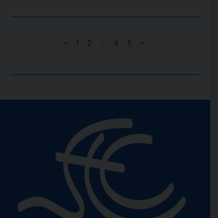
«
1
2
3
4
5
»