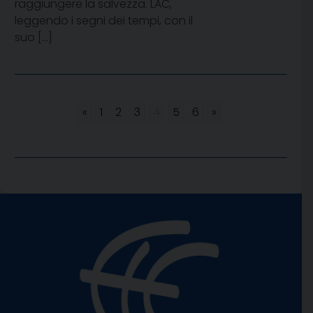
raggiungere la salvezza. LAC,
leggendo i segni dei tempi, con il
suo […]
«
1
2
3
4
5
6
»