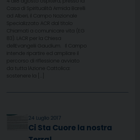
4 all8 agosto ospiterà, presso la
Casa di Spiritualità Armida Barelli
ad Alberi, il Campo Nazionale
Specializzato ACR dal titolo
Chiamati a comunicare vita (EG
83). LACR per la Chiesa
dellEvangelii Gaudium. Il Campo
intende ripartire ed ampliare il
percorso di riflessione avviato
da tutta lAzione Cattolica:
sostenere la […]
24 Luglio 2017
Ci Sta Cuore la nostra
Terra!