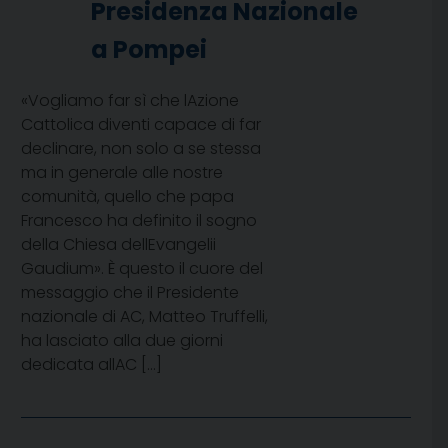
Presidenza Nazionale
a Pompei
«Vogliamo far sì che lAzione
Cattolica diventi capace di far
declinare, non solo a se stessa
ma in generale alle nostre
comunità, quello che papa
Francesco ha definito il sogno
della Chiesa dellEvangelii
Gaudium». È questo il cuore del
messaggio che il Presidente
nazionale di AC, Matteo Truffelli,
ha lasciato alla due giorni
dedicata allAC […]