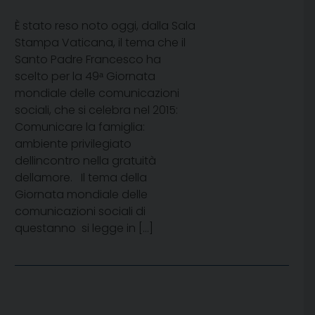
È stato reso noto oggi, dalla Sala
Stampa Vaticana, il tema che il
Santo Padre Francesco ha
scelto per la 49ᵃ Giornata
mondiale delle comunicazioni
sociali, che si celebra nel 2015:
Comunicare la famiglia:
ambiente privilegiato
dellincontro nella gratuità
dellamore. Il tema della
Giornata mondiale delle
comunicazioni sociali di
questanno  si legge in […]