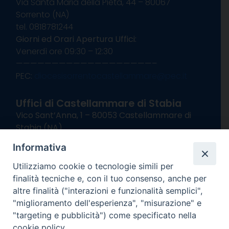
Via Santa Maria della Pietà, 44 – 80067
Sorrento (NA)
tel. 0818781244
Giorni ed Orari Apertura Uffici:
Venerdì ore 09:30 – 12:30
———————————————————–
PEC:
diocesisorrentocastellammare@pec.it
Uffici di Castellammare di Stabia
Vico Sant’Anna, 1 – 80053 Castellammare di
Stabia (NA)
tel. 0818714501
Informativa
Giorni ed Orari Apertura Uffici:
Lunedì e Mercoledì ore 09:00 – 13:00
Utilizziamo cookie o tecnologie simili per
Uffici Matrimoni:
finalità tecniche e, con il tuo consenso, anche per
Lunedì e Mercoledì ore 09:30 – 12:30
altre finalità ("interazioni e funzionalità semplici",
"miglioramento dell'esperienza", "misurazione" e
seguici su
"targeting e pubblicità") come specificato nella
cookie policy.