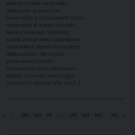
sull’importante tema della
“Relazione di aiuto con
l’ammalato e i suoi parenti” Sono
destinatari di questo incontro,
Medici, Infermieri, Volontari,
Collaboratori delle Cappellanie
ospedaliere, Ministri straordinari
dellEucaristia. Allincontro
parteciperà il nostro
Arcivescovo Mons. Francesco
Alfano. L’incontro avrà luogo:
Giovedì 02 ottobre 2014  ore […]
«
1
...
139
140
141
142
143
144
145
...
162
»