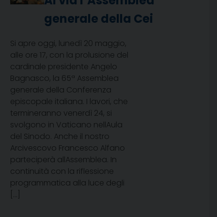
Al via l’Assemblea
generale della Cei
Si apre oggi, lunedì 20 maggio,
alle ore 17, con la prolusione del
cardinale presidente Angelo
Bagnasco, la 65ª Assemblea
generale della Conferenza
episcopale italiana. I lavori, che
termineranno venerdì 24, si
svolgono in Vaticano nellAula
del Sinodo. Anche il nostro
Arcivescovo Francesco Alfano
parteciperà allAssemblea. In
continuità con la riflessione
programmatica alla luce degli
[…]