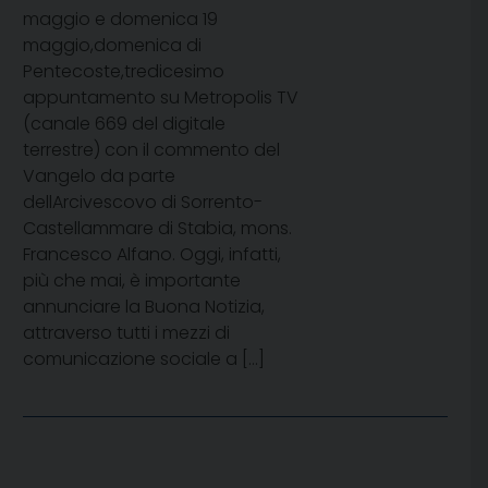
maggio e domenica 19
maggio,domenica di
Pentecoste,tredicesimo
appuntamento su Metropolis TV
(canale 669 del digitale
terrestre) con il commento del
Vangelo da parte
dellArcivescovo di Sorrento-
Castellammare di Stabia, mons.
Francesco Alfano. Oggi, infatti,
più che mai, è importante
annunciare la Buona Notizia,
attraverso tutti i mezzi di
comunicazione sociale a […]