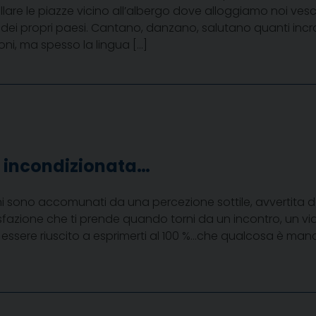
are le piazze vicino all’albergo dove alloggiamo noi vesco
e dei propri paesi. Cantano, danzano, salutano quanti incr
ni, ma spesso la lingua […]
 incondizionata…
rni sono accomunati da una percezione sottile, avvertita d
sfazione che ti prende quando torni da un incontro, un via
 essere riuscito a esprimerti al 100 %…che qualcosa è manc