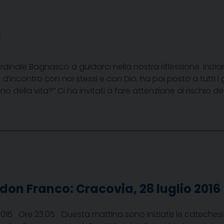
i
ardinale Bagnasco a guidarci nella nostra riflessione. Inizi
d’incontro con noi stessi e con Dio, ha poi posto a tutti i
 della vita?” Ci ha invitati a fare attenzione al rischio del
 don Franco: Cracovia, 28 luglio 2016
 2016 Ore 23.05 Questa mattina sono iniziate le catechesi