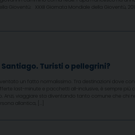
ella Gioventù: XXXII Giornata Mondiale della Gioventù, 201
Santiago. Turisti o pellegrini?
iventato un fatto normalissimo. Tra destinazioni dove con
t, offerte last-minute e pacchetti all-inclusive, è sempre più
. Anzi, viaggiare sta diventando tanto comune che chi non
ona allantica, […]