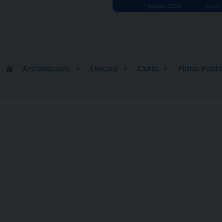
7 Agosto 2026
Santi 
Arcivescovo
Diocesi
Curia
Piano Past