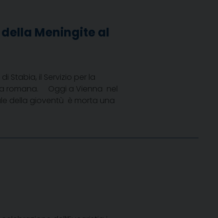
della Meningite al
Stabia, il Servizio per la
zza romana. Oggi a Vienna  nel
e della gioventù  è morta una