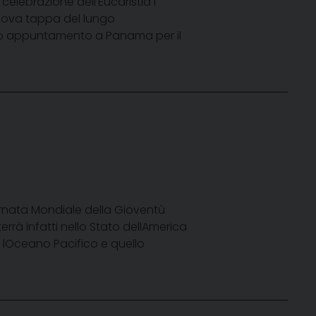
elebrazione dell’Eucaristia i
uova tappa del lungo
ato appuntamento a Panama per il
nata Mondiale della Gioventù
errà infatti nello Stato dellAmerica
lOceano Pacifico e quello