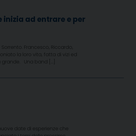
 inizia ad entrare e per
 Sorrento. Francesco, Riccardo,
ato la loro vita, fatta di vizi ed
più grande. Una band […]
G
 nuove date di esperienze che
ciato i temi delle prossime