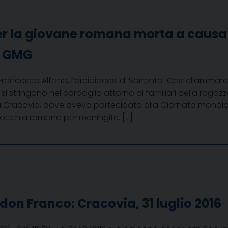
er la giovane romana morta a causa 
a GMG
rancesco Alfano, l’arcidiocesi di Sorrento-Castellammare di 
 si stringono nel cordoglio attorno ai familiari della raga
da Cracovia, dove aveva partecipato alla Giornata mondial
occhia romana per meningite. […]
 don Franco: Cracovia, 31 luglio 2016