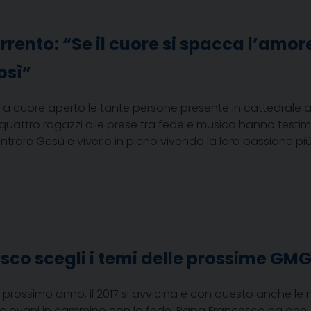
rrento: “Se il cuore si spacca l’amore
osì”
 a cuore aperto le tante persone presente in cattedrale a
uattro ragazzi alle prese tra fede e musica hanno testimoni
ontrare Gesù e viverlo in pieno vivendo la loro passione 
co scegli i temi delle prossime GM
l prossimo anno, il 2017 si avvicina e con questo anche le
 giovani in cammino con la fede. Papa Francesco ha annun