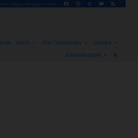
Facebook
Instagram
X
YouTube
Feed
Sisto II, papa, e compagni, martiri
Channel
orale
Clero
Vita Consacrata
Laicato
Comunicazioni