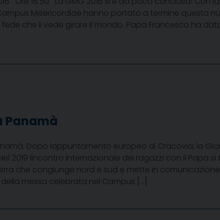
2016 Ore 15.50 La GMG 2016 si è da poco conclusa! Con la c
l Campus Misericordiae hanno portato a termine questa n
a fede che li vede girare il mondo. Papa Francesco ha d
 a Panamà
namà. Dopo lappuntamento europeo di Cracovia, la Gior
l 2019 lincontro internazionale dei ragazzi con il Papa si t
terra che congiunge nord e sud e mette in comunicazione 
ne della messa celebrata nel Campus […]