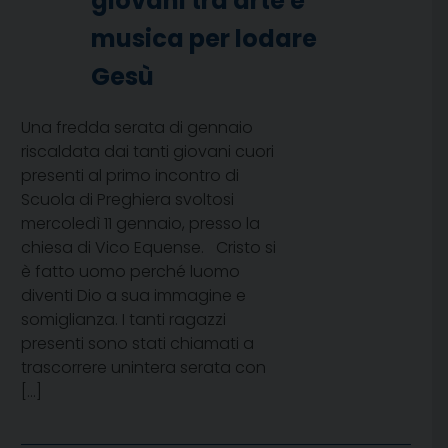
giovani tra arte e
musica per lodare
Gesù
Una fredda serata di gennaio
riscaldata dai tanti giovani cuori
presenti al primo incontro di
Scuola di Preghiera svoltosi
mercoledì 11 gennaio, presso la
chiesa di Vico Equense. Cristo si
è fatto uomo perché luomo
diventi Dio a sua immagine e
somiglianza. I tanti ragazzi
presenti sono stati chiamati a
trascorrere unintera serata con
[…]