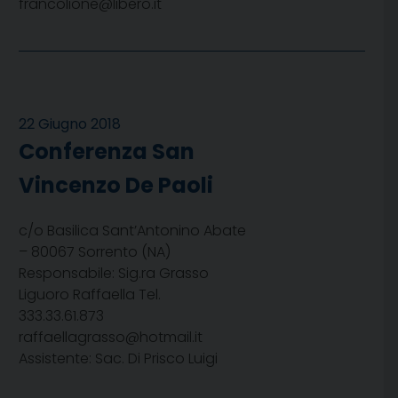
francolione@libero.it
22 Giugno 2018
Conferenza San
Vincenzo De Paoli
c/o Basilica Sant’Antonino Abate
– 80067 Sorrento (NA)
Responsabile: Sig.ra Grasso
Liguoro Raffaella Tel.
333.33.61.873
raffaellagrasso@hotmail.it
Assistente: Sac. Di Prisco Luigi