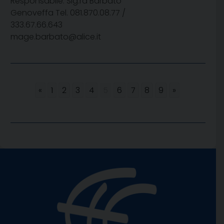
Responsabile: Sig.ra Barbato
Genoveffa Tel. 081.870.08.77 /
333.67.66.643
mage.barbato@alice.it
«
1
2
3
4
5
6
7
8
9
»