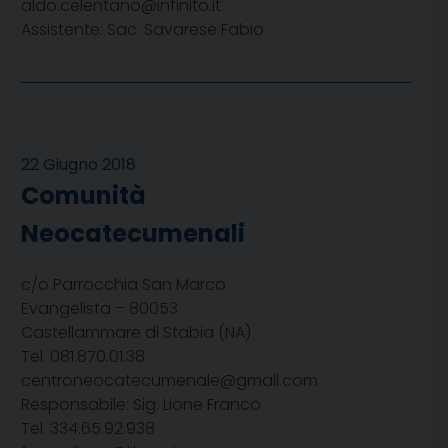
aldo.celentano@infinito.it
Assistente: Sac. Savarese Fabio
22 Giugno 2018
Comunità
Neocatecumenali
c/o Parrocchia San Marco
Evangelista – 80053
Castellammare di Stabia (NA)
Tel. 081.870.01.38
centroneocatecumenale@gmail.com
Responsabile: Sig. Lione Franco
Tel. 334.65.92.938