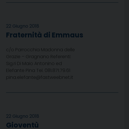
22 Giugno 2018
Fraternità di Emmaus
c/o Parrocchia Madonna delle
Grazie – Gragnano Referenti:
Sig.ri Di Maio Antonino ed
Elefante Pina Tel. 081.871.79.61
pina.elefante@fastweebnet.it
22 Giugno 2018
Gioventù