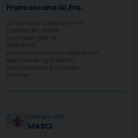
Francescana Gi.Fra.
c/o Convento Cappuccini – Via
Crawford, 88 – 80065
Sant’Agnello (NA) Tel.
081.878.14.75
perilmondoconfrancesco@gmail.com
Responsabile: Sig. Di Martino
Gianni Assistente: Bucar Padre
Giovanni
22 Giugno 2018
MASCI