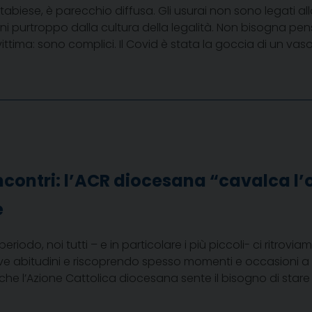
stabiese, è parecchio diffusa. Gli usurai non sono legati al
 purtroppo dalla cultura della legalità. Non bisogna pensa
vittima: sono complici. Il Covid è stata la goccia di un va
ncontri: l’ACR diocesana “cavalca l’
e
eriodo, noi tutti – e in particolare i più piccoli- ci ritrov
e abitudini e riscoprendo spesso momenti e occasioni a
che l’Azione Cattolica diocesana sente il bisogno di stare