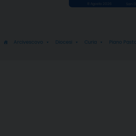
8 Agosto 2026
San D
Arcivescovo
Diocesi
Curia
Piano Past