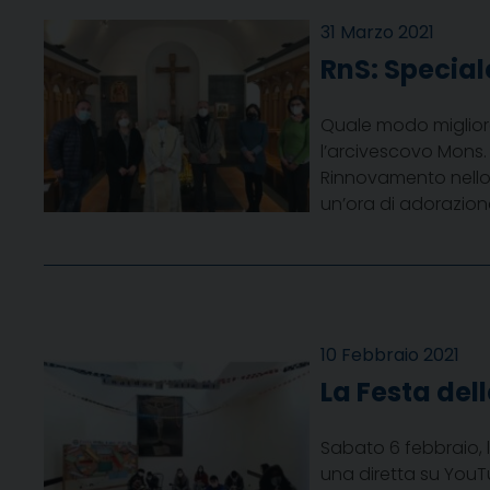
31 Marzo 2021
RnS: Special
Quale modo migliore 
l’arcivescovo Mons.
Rinnovamento nello 
un’ora di adorazion
10 Febbraio 2021
La Festa del
Sabato 6 febbraio, l
una diretta su YouT