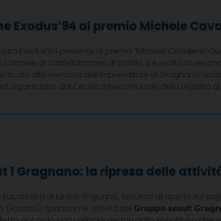
ne Exodus’94 al premio Michele Cava
sura Exodus’94 presente al premio ”Michele Cavaliere” Qu
l Carmine di Castellammare di Stabia si è svolta la secon
edicato alla memoria dell’imprenditore di Gragnano uccis
d organizzato dal Circolo Intercomunale della Legalità di 
 1 Gragnano: la ripresa delle attivit
Eucaristica di lunedì 15 giugno, tenutasi all’aperto sul sa
osario), ripartono le attività del 𝗚𝗿𝘂𝗽𝗽𝗼 𝘀𝗰𝗼𝘂𝘁 𝗚𝗿𝗮𝗴𝗻
𝒑𝒆𝒓𝒕𝒐, in perfetto accordo con i principi dettati dallo scautismo