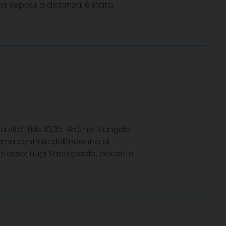
ta, seppur a distanza, è stata
ria vita” (Mc 10,35-45): nel Vangelo
tema centrale dell’incontro di
rofessor Luigi Santopaolo, docente