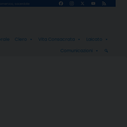
Facebook
Instagram
X
YouTube
Feed
omenico, sacerdote
Channel
orale
Clero
Vita Consacrata
Laicato
Comunicazioni