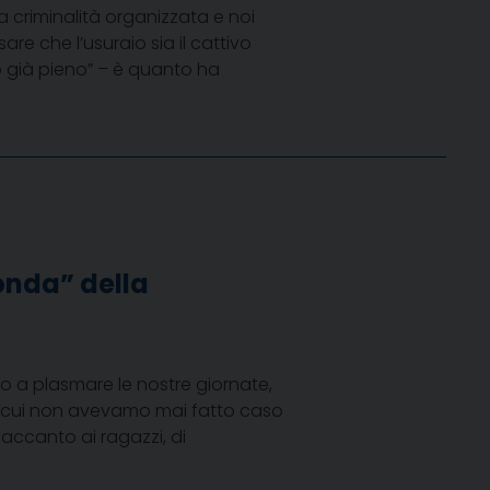
la criminalità organizzata e noi
re che l’usuraio sia il cattivo
so già pieno” – è quanto ha
onda” della
iamo a plasmare le nostre giornate,
 cui non avevamo mai fatto caso
 accanto ai ragazzi, di