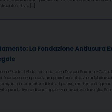
lmente attiva. […]
tamento: La Fondazione Antiusura E
egale
sura Exodus’94 del territorio della Diocesi Sorrento-Caste
er l’accesso alla procedura giuridica del sovraindebitam
miglie e imprenditori di tutto il paese, mettendo in ginocc
tività produttive e di conseguenza numerose famiglie. Se