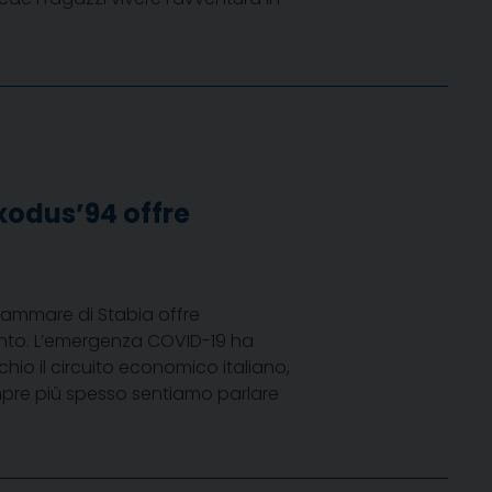
xodus’94 offre
llammare di Stabia offre
ento. L’emergenza COVID-19 ha
hio il circuito economico italiano,
mpre più spesso sentiamo parlare