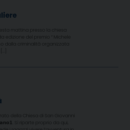
liere
esta mattina presso la chiesa
da edizione del premio “ Michele
o dalla criminalità organizzata
[…]
à
grato della Chiesa di San Giovanni
𝗮𝗻𝗼𝟭. Sì riparte proprio da qui,
 che vede i ragazzi vivere l’avventura in