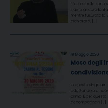
“L’usura nella zona 
siamo ancora lontani
mentre l’usurato la 
dichiarato, […]
19 Maggio 2020
Mese degli i
condivision
In questo singolare p
adattandole a nuov
prima. È per questo 
accompagnarli […]