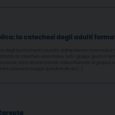
lica: la catechesi degli adulti forma
one degli spostamenti causata dall’epidemia coronaviru
e attività di catechesi associative, tutti i gruppi, giusto il t
terazione, sono ripartiti tramite videochiamate di gruppo e t
fonata consueta magari quindicinale da […]
Zarepta