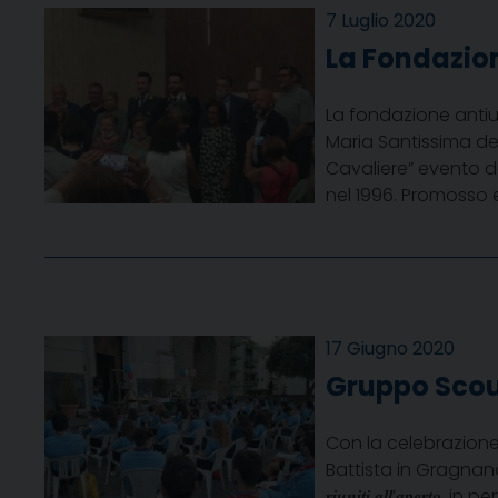
7 Luglio 2020
La Fondazio
La fondazione antiu
Maria Santissima de
Cavaliere” evento d
nel 1996. Promosso e
17 Giugno 2020
Gruppo Scout
Con la celebrazione 
Battista in Gragnano (R
𝒓𝒊𝒖𝒏𝒊𝒕𝒊 𝒂𝒍𝒍’𝒂