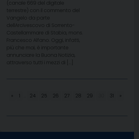
(canale 669 del digitale
terrestre) con il commento del
Vangelo da parte
dellArcivescovo di Sorrento-
Castellammare di Stabia, mons.
Francesco Alfano. Oggi, infatti,
più che mai, è importante
annunciare la Buona Notizia,
attraverso tutti i mezzi di […]
«
1
...
24
25
26
27
28
29
30
31
»