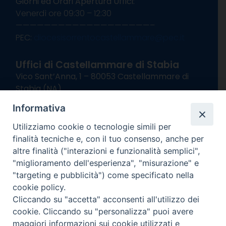
Giorni ed Orari Apertura Uffici:
Venerdì ore 09:30 – 12:30
———————————————————–
PEC:
diocesisorrentocastellammare@pec.it
Uffici di Castellammare di Stabia
Vico Sant’Anna, 1 – 80053 Castellammare di
Stabia (NA)
tel. 0818714501
Informativa
Giorni ed Orari Apertura Uffici:
Lunedì e Mercoledì ore 09:00 – 13:00
Utilizziamo cookie o tecnologie simili per
Uffici Matrimoni:
finalità tecniche e, con il tuo consenso, anche per
Lunedì e Mercoledì ore 09:30 – 12:30
altre finalità ("interazioni e funzionalità semplici",
"miglioramento dell'esperienza", "misurazione" e
seguici su
"targeting e pubblicità") come specificato nella
cookie policy.
Facebook
Instagram
X
YouTube
Feed
Cliccando su "accetta" acconsenti all'utilizzo dei
Channel
cookie. Cliccando su "personalizza" puoi avere
Informativa Privacy
maggiori informazioni sui cookie utilizzati e