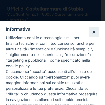
Uffici di Castellammare di Stabia
Vico Sant’Anna, 1 – 80053 Castellammare di
Stabia (NA)
tel. 0818714501
Informativa
Giorni ed Orari Apertura Uffici:
Lunedì e Mercoledì ore 09:00 – 13:00
Utilizziamo cookie o tecnologie simili per
Uffici Matrimoni:
finalità tecniche e, con il tuo consenso, anche per
Lunedì e Mercoledì ore 09:30 – 12:30
altre finalità ("interazioni e funzionalità semplici",
"miglioramento dell'esperienza", "misurazione" e
seguici su
"targeting e pubblicità") come specificato nella
cookie policy.
Facebook
Instagram
X
YouTube
Feed
Cliccando su "accetta" acconsenti all'utilizzo dei
Channel
cookie. Cliccando su "personalizza" puoi avere
Informativa Privacy
maggiori informazioni sui cookie utilizzati e
COPYRIGHT © 2013-2025
personalizzare le tue preferenze. Cliccando su
"rifiuta" o chiudendo questa informativa proseguirai
la navigazione installando i soli cookie tecnici.