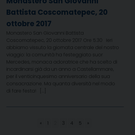
Monastero San Giovanni
Battista Coscomatepec, 20
ottobre 2017
Monastero San Giovanni Battista
Coscomatepec, 20 ottobre 2017 Ore 5.30 Ieri
abbiamo vissuto la giornata centrale del nostro
viaggio: la comunità ha festeggiato suor
Mercedes, monaca adoratrice che ha scelto di
incardinarsi già da un anno a Castellammare,
per il venticinquesimo anniversario della sua
consacrazione. Ma quanta diversità nel modo
di fare festa! […]
«
1
2
3
4
5
»