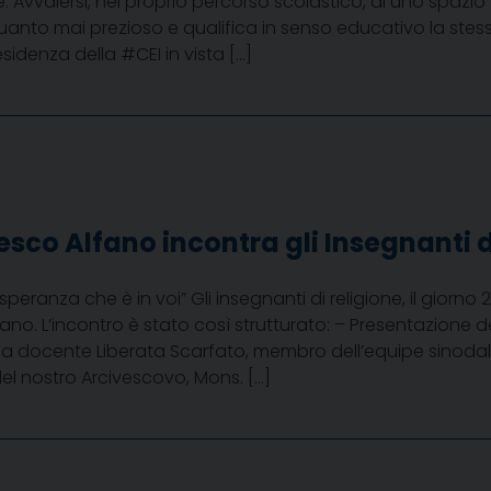
 Avvalersi, nel proprio percorso scolastico, di uno spazio
nto mai prezioso e qualifica in senso educativo la stessa i
idenza della #CEI in vista […]
sco Alfano incontra gli Insegnanti d
speranza che è in voi” Gli insegnanti di religione, il gio
ano. L’incontro è stato così strutturato: – Presentazione
lla docente Liberata Scarfato, membro dell’equipe sinodale
el nostro Arcivescovo, Mons. […]