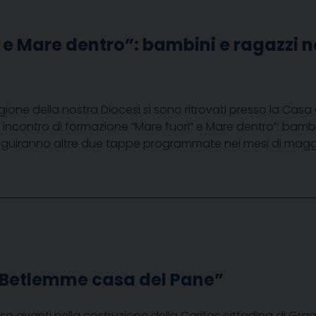
 e Mare dentro”: bambini e ragazzi 
gione della nostra Diocesi si sono ritrovati presso la Casa di s
mo incontro di formazione “Mare fuori” e Mare dentro”: bam
guiranno altre due tappe programmate nei mesi di magg
Betlemme casa del Pane”
o avanti nella costruzione della Caritas cittadina di Gra