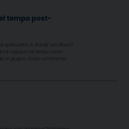
nel tempo post-
piritualità “A. Barelli” ad Alberi il
bini e ragazzi nel tempo post-
io e giugno. Dopo un’attenta
gnano con l’iniziativa “Betlemme