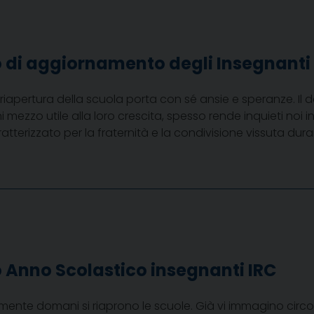
o di aggiornamento degli Insegnanti 
apertura della scuola porta con sé ansie e speranze. Il de
ni mezzo utile alla loro crescita, spesso rende inquieti noi
atterizzato per la fraternità e la condivisione vissuta duran
io Anno Scolastico insegnanti IRC
lmente domani si riaprono le scuole. Già vi immagino circo