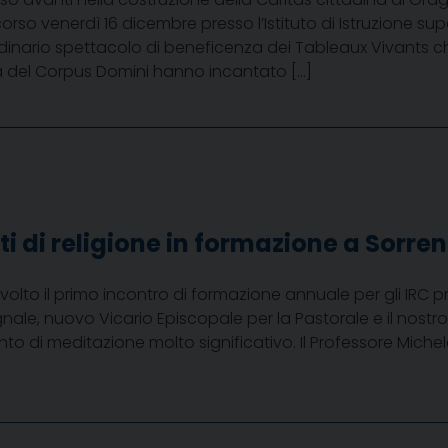
orso venerdì 16 dicembre presso l’Istituto di Istruzione su
rdinario spettacolo di beneficenza dei Tableaux Vivants c
a del Corpus Domini hanno incantato […]
ti di religione in formazione a Sorre
svolto il primo incontro di formazione annuale per gli IRC p
ale, nuovo Vicario Episcopale per la Pastorale e il nost
di meditazione molto significativo. Il Professore Michele F