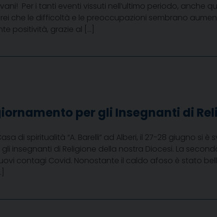
iovani! Per i tanti eventi vissuti nell’ultimo periodo, anche 
direi che le difficoltà e le preoccupazioni sembrano aumen
e positività, grazie al […]
iornamento per gli Insegnanti di Rel
asa di spiritualità “A. Barelli” ad Alberi, il 27-28 giugno si è
li insegnanti di Religione della nostra Diocesi. La secon
ovi contagi Covid. Nonostante il caldo afoso è stato bello
…]