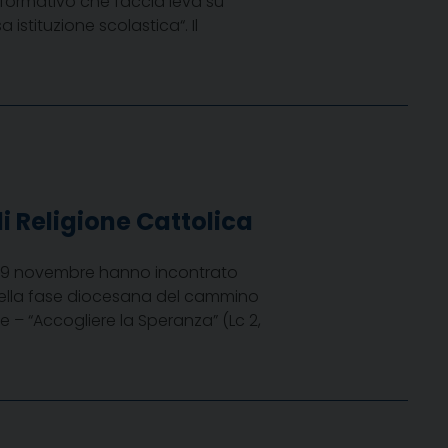
 formativo che faccia leva su
stituzione scolastica“. Il
i Religione Cattolica
rno 29 novembre hanno incontrato
 della fase diocesana del cammino
 – “Accogliere la Speranza” (Lc 2,