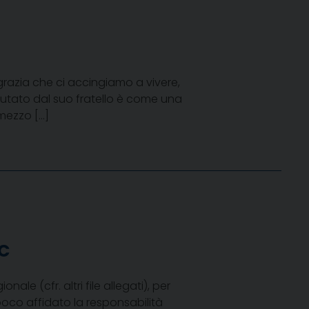
azia che ci accingiamo a vivere,
 aiutato dal suo fratello è come una
 mezzo […]
RC
le (cfr. altri file allegati), per
poco affidato la responsabilità