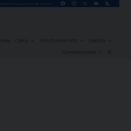
Facebook
Instagram
X
YouTube
Feed
della Trasfigurazione del Signore
Channel
orale
Clero
Vita Consacrata
Laicato
Comunicazioni