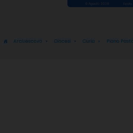
6 Agosto 2026
Festa 
Arcivescovo
Diocesi
Curia
Piano Past