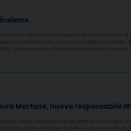
insieme
e insieme. Per rendere vivo questo grande momento di gr
 appunto, è bello partire da due passi biblici: “un fratello
r. 18,19): “Dove sono due o tre riuniti nel mio nome, lì sono in
 Laura Martone, nuova responsabile I
ccasione della comunicazione riguardante il Convegno regiona
la di saluto. Come ormai ben sapete, il Vescovo mi ha da 