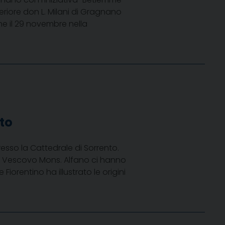
periore don L. Milani di Gragnano
he il 29 novembre nella
nto
resso la Cattedrale di Sorrento.
ro Vescovo Mons. Alfano ci hanno
iorentino ha illustrato le origini