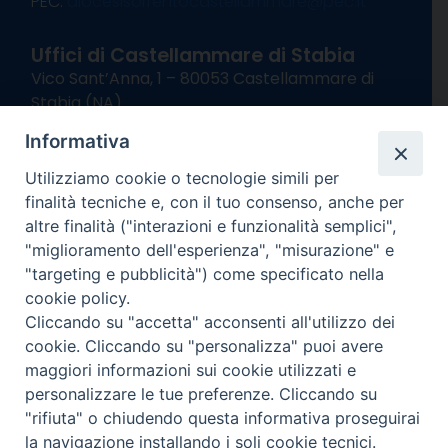
PEC:
diocesisorrentocastellammare@pec.it
Uffici di Castellammare di Stabia
Vico Sant’Anna, 1 – 80053 Castellammare di
Stabia (NA)
tel. 0818714501
Informativa
Giorni ed Orari Apertura Uffici:
Lunedì e Mercoledì ore 09:00 – 13:00
Utilizziamo cookie o tecnologie simili per
Uffici Matrimoni:
finalità tecniche e, con il tuo consenso, anche per
Lunedì e Mercoledì ore 09:30 – 12:30
altre finalità ("interazioni e funzionalità semplici",
"miglioramento dell'esperienza", "misurazione" e
seguici su
"targeting e pubblicità") come specificato nella
cookie policy.
Facebook
Instagram
X
YouTube
Feed
Cliccando su "accetta" acconsenti all'utilizzo dei
Channel
cookie. Cliccando su "personalizza" puoi avere
Informativa Privacy
maggiori informazioni sui cookie utilizzati e
COPYRIGHT © 2013-2025
personalizzare le tue preferenze. Cliccando su
"rifiuta" o chiudendo questa informativa proseguirai
la navigazione installando i soli cookie tecnici.