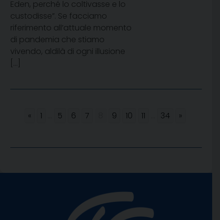
Eden, perché lo coltivasse e lo
custodisse”. Se facciamo
riferimento all’attuale momento
di pandemia che stiamo
vivendo, aldilà di ogni illusione
[…]
«
1
...
5
6
7
8
9
10
11
...
34
»