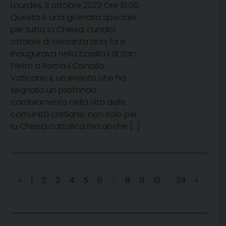
Lourdes, 11 ottobre 2022 Ore 18.00
Questa è una giornata speciale
per tutta la Chiesa. L’undici
ottobre di sessanta anni fa si
inaugurava nella basilica di San
Pietro a Roma il Concilio
Vaticano II, un evento che ha
segnato un profondo
cambiamento nella vita delle
comunità cristiane, non solo per
la Chiesa cattolica ma anche […]
«
1
2
3
4
5
6
7
8
9
10
...
34
»